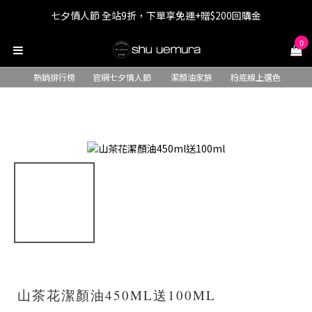
七夕情人節 全站9折，下單享免運+贈$200回購金
七夕情人節 全站9折，下單享免運+贈$200回購金
0
LINE最高回饋8%，滿$1,500限量贈抹茶潔顏油15ml
熱銷排行榜
官網七夕情人節
潔顏油家族
粉底線上選色
七夕情人節 全站9折，下單享免運+贈$200回購金
山茶花潔顏油450ML送100ML