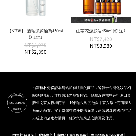
【NEW】 酒粕潔顏油買450ml
山茶花潔顏油450ml買1送8
送15ml
NT$7,420
NT$2,975
NT$3,980
NT$2,850
台灣植村秀保証本網站所有販售的商品，皆符合台灣化妝品相
關法規規範，並經嚴謹之品質控管、儲藏及運標準進行進口及
販售之官方授權商品。 我們無法對其他自非官方線上商店購入
商品之品質、安全或儲存條件提供保證，建議您透過我們的官
方線上商店進行購買，確保您能夠放心購買及使用。
銷售據點查詢 |
聯絡我們 |
網路訂購商品條款 |
會員點數查詢及兌禮 |