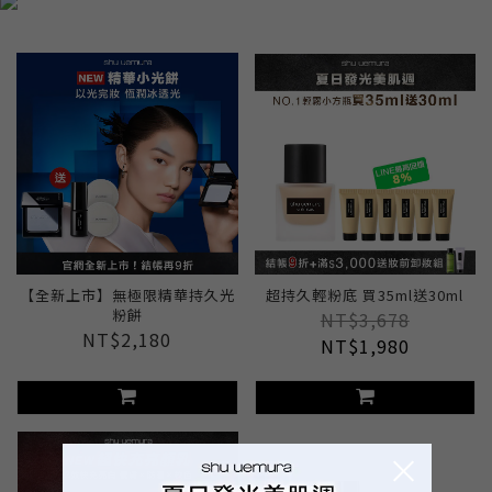
【全新上市】無極限精華持久光
超持久輕粉底 買35ml送30ml
粉餅
NT$3,678
NT$2,180
NT$1,980