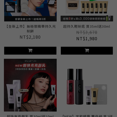
【全新上市】無極限精華持久光
超持久輕粉底 買35ml送30ml
粉餅
NT$3,678
NT$2,180
NT$1,980
超快充亮顏乳 買30ml送10ml
【NEW】定妝噴霧 雙件組 買2送