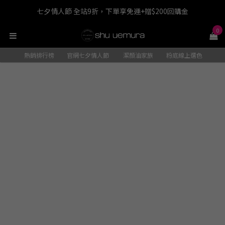
七夕情人節 全站9折，下單享免運+贈$200回購金
LINE最高回饋8%，滿$1,500限量贈抹茶潔顏油15ml
0
七夕情人節 全站9折，下單享免運+贈$200回購金
熱銷排行榜
官網七夕情人節
潔顏油家族
粉底線上選色