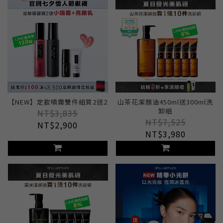
【NEW】定妝噴霧雙件組買2送2
山茶花潔顏油450ml送300ml洗
卸組
NT$3,835
NT$7,525
NT$2,900
NT$3,980