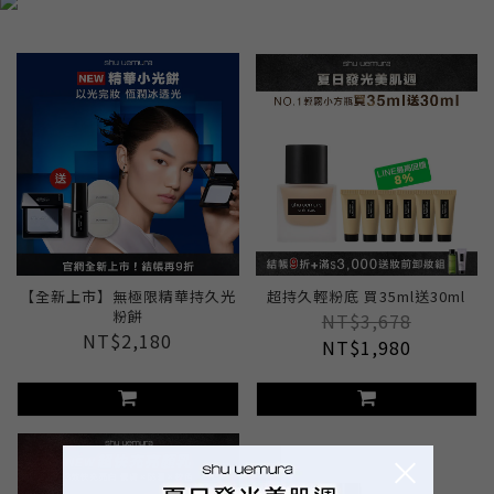
【全新上市】無極限精華持久光
超持久輕粉底 買35ml送30ml
粉餅
NT$3,678
NT$2,180
NT$1,980