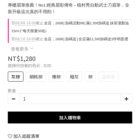
專櫃眉筆推薦！No1.經典眉彩傳奇 – 植村秀自動武士刀眉筆，全
新升級這次真的不用削！
至
08/08 16:00
截止
全店，2608 | 加碼活動08 | 滿1,500加碼送 抹茶潔顏油
15ml (*每天限量50名)
至
08/10 16:00
截止
全店，2608 | 加碼送 | 全店滿$1,500加碼送5件明星禮
查看更多
NT$1,280
選擇你想要的色彩
: 灰棕
灰棕
胡桃棕
橡棕
暗灰
棕
亞麻青
數量
加入購物車
加入追蹤清單