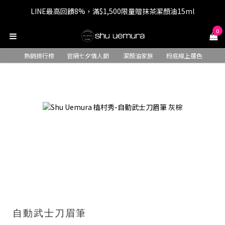
LINE最高回饋8%，滿$1,500限量贈抹茶潔顏油15ml
七夕情人節 全站9折，下單享免運+贈$200回購金
0
七夕情人節 全站9折，下單享免運+贈$200回購金
熱銷排行榜
官網七夕情人節
潔顏油家族
粉底線上選色
自動武士刀眉筆