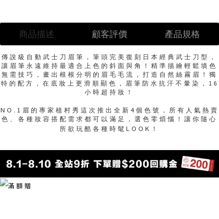
商品描述
顧客評價
產品規格
傳說級自動武士刀眉筆，筆頭完美復刻日本經典武士刀型，
讓眉筆永遠維持最適合上色的斜面與角！精準描繪輕鬆填色
無需技巧，畫出根根分明的眉毛毛流，打造自然絲霧眉！獨
特的配方，在底妝上更滑順顯色，眉筆防水抗汗不暈染，16
小時超持妝！
NO.1
4
眉的專家植村秀這次推出全新
個色號，所有人氣熱賣
色、各種妝容搭配需求都可以滿足，選色零煩惱！讓你隨心
LOOK
所欲玩酷各種時髦
！