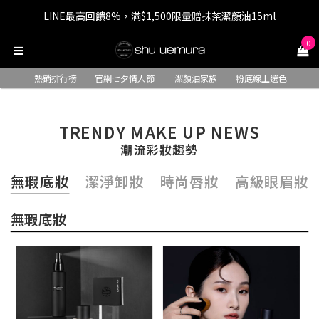
LINE最高回饋8%，滿$1,500限量贈抹茶潔顏油15ml
七夕情人節 全站9折，下單享免運+贈$200回購金
0
七夕情人節 全站9折，下單享免運+贈$200回購金
熱銷排行榜
官網七夕情人節
潔顏油家族
粉底線上選色
TRENDY MAKE UP NEWS
潮流彩妝趨勢
無瑕底妝
潔淨卸妝
時尚唇妝
高級眼眉妝
無瑕底妝