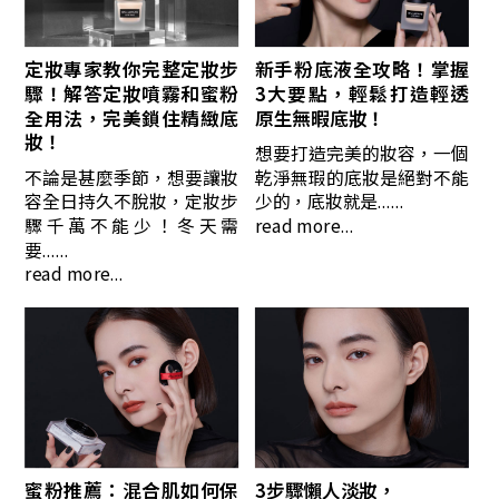
定妝專家教你完整定妝步
新手粉底液全攻略！掌握
驟！解答定妝噴霧和蜜粉
3大要點，輕鬆打造輕透
全用法，完美鎖住精緻底
原生無暇底妝！
妝！
想要打造完美的妝容，一個
不論是甚麼季節，想要讓妝
乾淨無瑕的底妝是絕對不能
容全日持久不脫妝，定妝步
少的，底妝就是......
驟千萬不能少！冬天需
read more...
要......
read more...
蜜粉推薦：混合肌如何保
3步驟懶人淡妝，