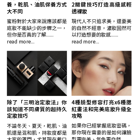
養，乾肌、油肌保養方式
2關鍵技巧打造高級感輕
大不同
透裸妝
蜜粉對於大家來說應該都是
現代人不只追求美，還要美
底妝不能缺少的步驟之一，
的自然不經意，濃妝固然可
但你是否真的了解......
以打造想要的妝感......
read more...
read more...
4種臉型修容打亮x6種腮
除了「三明治定妝法」你
紅畫法和完美底妝升級全
該知道不同膚質的超持久
攻略
定妝技巧
如果你已經掌握底妝密碼，
不論冬天、夏天，乾肌、油
那你現在需要的是如何讓臉
肌還是混和肌，持妝度都是
型更完美、氣色更自然......
大家的罩門，尤其現在戴口