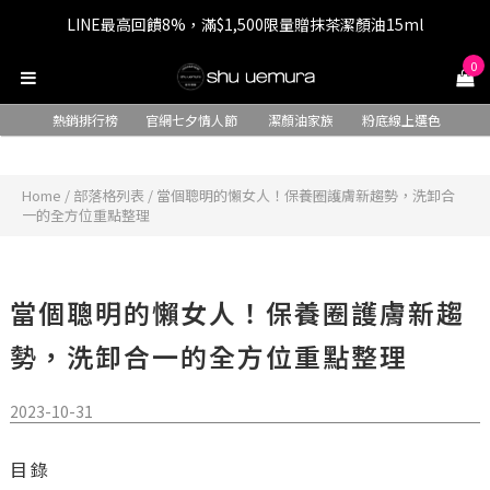
LINE最高回饋8%，滿$1,500限量贈抹茶潔顏油15ml
七夕情人節 全站9折，下單享免運+贈$200回購金
0
七夕情人節 全站9折，下單享免運+贈$200回購金
熱銷排行榜
官網七夕情人節
潔顏油家族
粉底線上選色
Home
/
部落格列表
/
當個聰明的懶女人！保養圈護膚新趨勢，洗卸合
一的全方位重點整理
當個聰明的懶女人！保養圈護膚新趨
勢，洗卸合一的全方位重點整理
2023-10-31
目錄