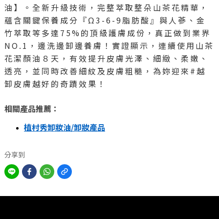
油】。全新升級技術，完整萃取整朵山茶花精華，
蘊含關鍵保養成分『Ω3-6-9脂肪酸』與人蔘、金
竹萃取等多達75%的頂級護膚成份，真正做到業界
NO.1，邊洗邊卸邊養膚！實證顯示，連續使用山茶
花潔顏油８天，有效提升皮膚光澤、細緻、柔嫩、
透亮，並同時改善細紋及皮膚粗糙，為妳迎來#越
卸皮膚越好的奇蹟效果！
相關產品推薦：
植村秀卸妝油/卸妝產品
分享到