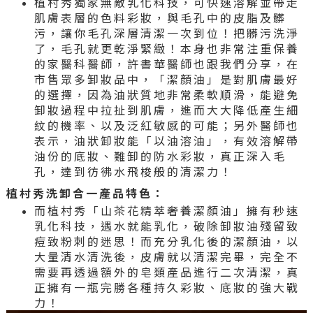
植村秀獨家無敵乳化科技，可快速溶解並帶走
肌膚表層的色料彩妝，與毛孔中的皮脂及髒
污，讓你毛孔深層清潔一次到位！把髒污洗淨
了，毛孔就更乾淨緊緻！本身也非常注重保養
的家醫科醫師，許書華醫師也跟我們分享，在
市售眾多卸妝品中，「潔顏油」是對肌膚最好
的選擇，因為油狀質地非常柔軟順滑，能避免
卸妝過程中拉扯到肌膚，進而大大降低產生細
紋的機率、以及泛紅敏感的可能；另外醫師也
表示，油狀卸妝能「以油溶油」，有效溶解帶
油份的底妝、難卸的防水彩妝，真正深入毛
孔，達到彷彿水飛梭般的清潔力！
植村秀洗卸合一產品特色：
而植村秀「山茶花精萃奢養潔顏油」擁有秒速
乳化科技，遇水就能乳化，破除卸妝油殘留致
痘致粉刺的迷思！而充分乳化後的潔顏油，以
大量清水清洗後，皮膚就以清潔完畢，完全不
需要再透過額外的皂類產品進行二次清潔，真
正擁有一瓶完勝各種持久彩妝、底妝的強大戰
力！