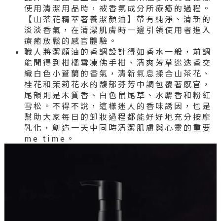
使用清潔用品時，被香氛成分所療癒的過程。
【山茶花精萃奢養潔顏油】帶有純淨、清新的
淡淡香氣，在清潔肌膚時一邊引領使用者進入
療癒放鬆的感官體驗。
職人將潔顏油的香調設計得如香水一般，前調
能聞得到柑橘雪凍佛手柑、清爽芳草迷迭香交
織白色小蒼蘭的香氣，清新氣息揉合山茶花、
桂花和茉莉花水的馥郁芬芳中調包覆著感官，
尾韻則是木質香、白色鼠尾草、水麝香和粉紅
雪松。不得不說，這樣迷人的香味誘因，也是
幫助大家每日的卸妝過程都能好好地充分按摩
乳化，創造一天中同時清潔肌膚與心靈的重要
me time。