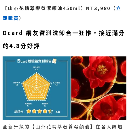
【山茶花精萃奢養潔顏油450ml】NT3,980（
立
即購買
）
Dcard 網友實測洗卸合一狂推，接近滿分
的4.8分好評
全新升級的【山茶花精萃奢養潔顏油】在各大論壇