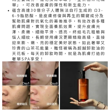
華」，可改善皮膚的彈性和新生能力。
蘊含高達30億分子人體無法自行生成的 Ω3-
6-9脂肪酸，是皮膚修復與再生的關鍵成分及
幫助肌膚對抗氧化的幕後推手，有效改善多種
肌膚問題，實現全面養肌效果，提升皮膚光
澤、柔嫩、細緻平滑、透亮，終結毛孔粗糙與
惱人細紋，長期使用膚況更顯精緻高級，直接
迎來膨、嫩、亮的穩定美好狀態。如此奢華又
珍貴的山茶花能量，難怪被稱為超越卸妝油的
天花板，每天的卸妝時間，就是為肌膚打造的
奢華SPA享受！