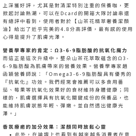
上深獲好評，尤其是對清潔特別注重的保養咖，更
掀起討論熱潮，可以在Dcard的開箱大隊討論串還
有總評中看到，使用者對於【山茶花精萃奢養潔顏
油】給出了近乎完美的4.8分高評價，最有感的使用
心得是提升了肌膚光澤。
營養學專家的肯定：Ω3-6-9脂肪酸的抗氧化魔力
而這正是這次升級中，整朵山茶花萃取蘊含的Ω3-
6-9脂肪酸為肌膚帶來的營養效果。營養學專家趙
函穎營養師說：「Omega3-6-9脂肪酸具有優秀的
『抗氧化』功效。我們經常會推薦可以多食用番
茄、莓果等抗氧化效果好的食材維持身體健康；同
樣的，肌膚選擇具有抗氧化關鍵成份的保養品，也
能維持肌膚狀態年輕、彈嫩。並自然透出健康光
澤。」
香氛療癒的加分效果：潔顏同時放鬆心靈
此外，在論壇上也看到有越來越多消費者在意