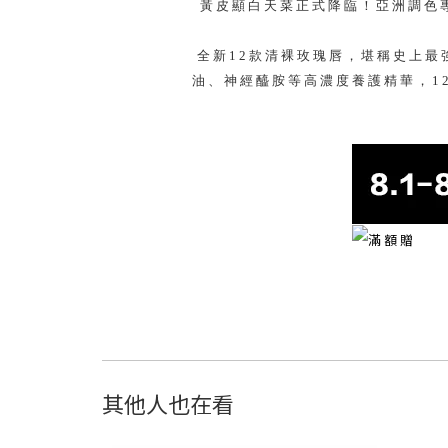
黃皮顯白天菜正式降臨！亞洲調色
全新12款清裸玫瑰唇，堪稱史上最
油、神經醯胺等高濃度養護精華，1
其他人也在看