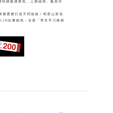
膚特調最適唇色，上唇絲滑、氣色升
，單擦疊擦打造不同妝效！明星山茶花
12H抗暈鎖色；全新「零失手刀鋒刷