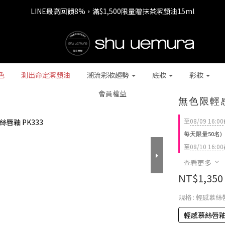
LINE最高回饋8%，滿$1,500限量贈抹茶潔顏油15ml
七夕情人節 全站9折，下單享免運+贈$200回購金
七夕情人節 全站9折，下單享免運+贈$200回購金
色
測出命定潔顏油
潮流彩妝趨勢
底妝
彩妝
會員權益
無色限輕
至
08/09 16:00
每天限量50名)
至
08/10 16:00
查看更多
NT$1,350
規格
: 輕感慕絲
輕感慕絲唇