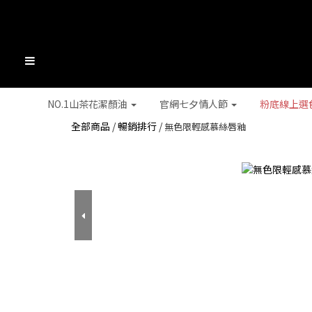
NO.1山茶花潔顏油
官網七夕情人節
粉底線上選
全部商品
/
暢銷排行
/
無色限輕感慕絲唇釉