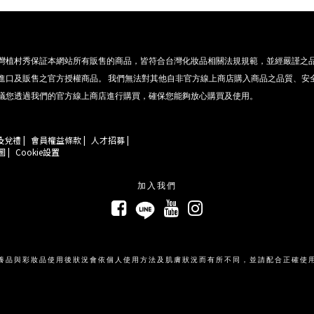
灣植村秀保証本網站所有販售的商品，皆符合台灣化妝品相關法規規範，並經嚴謹之
進口及販售之官方授權商品。 我們無法對其他自非官方線上商店購入商品之品質、安
議您透過我們的官方線上商店進行購買，確保您能夠放心購買及使用。
兌禮 |
會員權益條款 |
人才招募 |
 |
Cookie設置
加入我們
養品與彩妝品使用後狀況會依個人使用方法及肌膚狀況而有所不同，並請配合正確使