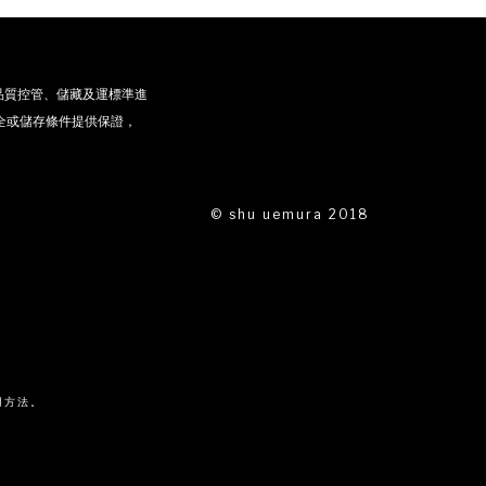
品質控管、儲藏及運標準進
全或儲存條件提供保證，
© shu uemura 2018
用方法。