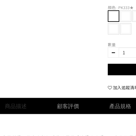
顏色
: PK333★
數量
加入追蹤清
商品描述
顧客評價
產品規格