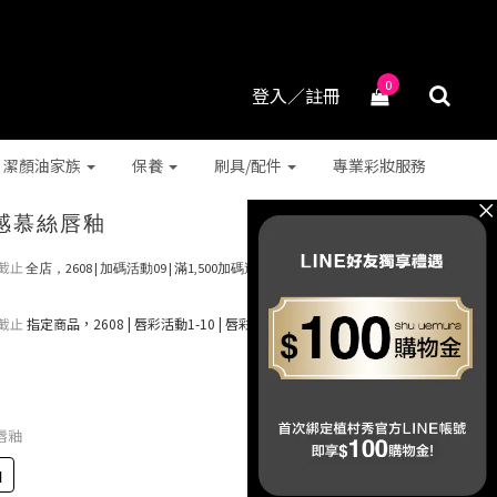
0
登入／註冊
潔顏油家族
保養
刷具/配件
專業彩妝服務
感慕絲唇釉
截止
全店，2608 | 加碼活動09 | 滿1,500加碼送 抹茶潔顏油15ml (*
截止
指定商品，2608 | 唇彩活動1-10 | 唇彩單品任2件88折
唇釉
釉