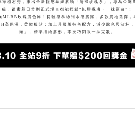
專家植村秀，推出全新輕感慕絲唇釉「清裸玫瑰系」，專為亞洲
級，從素顏日常到正式場合都能輕鬆“以唇襯膚・一抹顯白”！
強MLBB玫瑰唇色庫！從輕感慕絲到水感唇露，多款質地選擇
2H高保濕，柔嫩服貼；加上升級版持色配方，減少脫色與沾杯，
頭」，精準描繪唇形，零技巧閉眼一抹完妝。