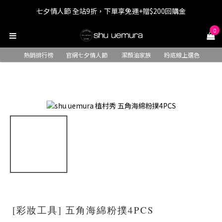
七夕情人節 全站9折，下單享免運+贈$200回購金
七夕情人節 全站9折，下單享免運+贈$200回購金
0
LINE最高回饋8%，滿$1,500限量贈抹茶潔顏油15ml
熱銷排行榜
官網七夕情人節
潔顏油家族
粉底線上選色
七夕情人節 全站9折，下單享免運+贈$200回購金
[彩妝工具] 五角海綿粉撲4PCS