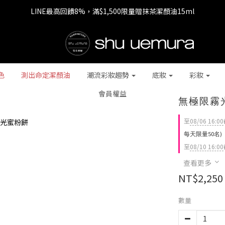
LINE最高回饋8%，滿$1,500限量贈抹茶潔顏油15ml
七夕情人節 全站9折，下單享免運+贈$200回購金
七夕情人節 全站9折，下單享免運+贈$200回購金
色
測出命定潔顏油
潮流彩妝趨勢
底妝
彩妝
會員權益
無極限霧
至
08/06 16:00
每天限量50名)
至
08/10 16:00
查看更多
NT$2,250
數量