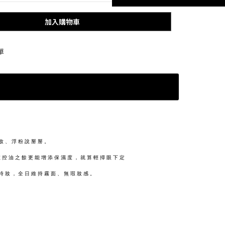
加入購物車
單
妝、浮粉說掰掰。
在控油之餘更能增添保濕度，就算輕掃眼下定
持妝，全日維持霧面、無瑕妝感。