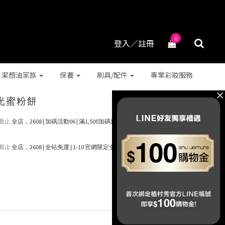
0
登入／註冊
潔顏油家族
保養
刷具/配件
專業彩妝服務
光蜜粉餅
截止
全店，2608 | 加碼活動06 | 滿1,500加碼送 抹茶潔顏油15ml (*
截止
全店，2608 | 全站免運 | 1-10 官網限定全站免運