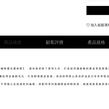
加入追蹤清
商品描述
顧客評價
產品規格
無極限霧光蜜粉餅】，讓你妝容除了更持久外，打造如同濾鏡般的磨皮美肌跟脫
膚紋理及修飾毛孔，打造輕透磨皮妝感；添加的明星山茶花籽油及日本米萃取
時不用擔心定妝後乾到龜裂，搭配同系列無極限超時輕粉底，能讓底妝更能長效