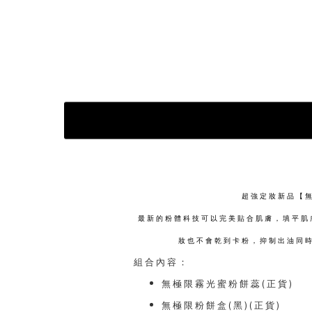
超強定妝新品【
最新的粉體科技可以完美貼合肌膚，填平肌
妝也不會乾到卡粉，抑制出油同
組合內容：
無極限霧光蜜粉餅蕊(正貨)
無極限粉餅盒(黑)(正貨)