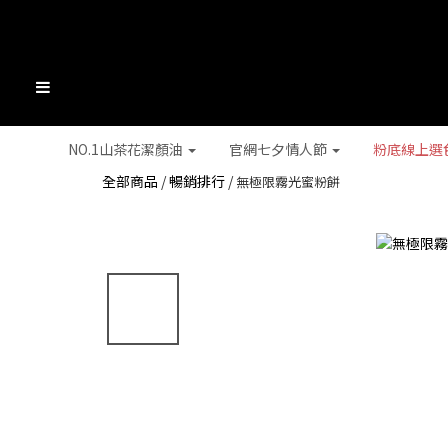
NO.1山茶花潔顏油
官網七夕情人節
粉底線上選
全部商品
/
暢銷排行
/
無極限霧光蜜粉餅