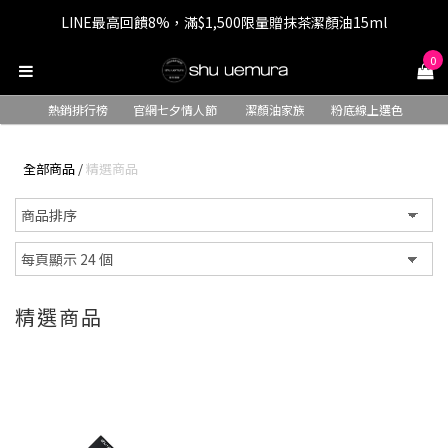
LINE最高回饋8%，滿$1,500限量贈抹茶潔顏油15ml
七夕情人節 全站9折，下單享免運+贈$200回購金
0
七夕情人節 全站9折，下單享免運+贈$200回購金
熱銷排行榜
官網七夕情人節
潔顏油家族
粉底線上選色
全部商品
/
精選商品
精選商品