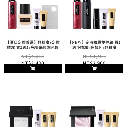
【夏日定妝首選】輕粉底+定妝
【NEW】定妝噴霧雙件組 買2
噴霧 買2送2+完美底妝調色盤
送小噴霧+亮顏乳+輕粉底
NT$4,813
NT$4,401
NT$3,430
NT$2,900