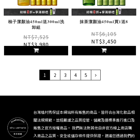
柚子潔顏油450ml送300ml洗
抹茶潔顏油450ml買1送8
卸組
NT$6,105
NT$7,525
NT$3,450
NT$3,980
1
2
3
4
5
台灣植村秀保証本網站所有販售的商品，皆符合台灣化妝品相
關法規規範，並經嚴謹之品質控管、儲藏及運標準進行進口及
販售之官方授權商品。 我們無法對其他自非官方線上商店購
入商品之品質、安全或儲存條件提供保證，建議您透過我們的