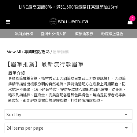
LINE最高回饋8%，滿$1,500限量贈抹茶潔顏油15ml
七夕情人節 全站9折，下單享免運+贈$200回購金
0
七夕情人節 全站9折，下單享免運+贈$200回購金
熱銷排行榜
官網七夕情人節
潔顏油家族
粉底線上選色
View All
/
專業眼妝/眉彩
/
眉筆推薦
【眉筆推薦】最新流行款眉筆
眉筆介紹
專櫃眉筆推薦首選，植村秀武士刀眉筆以日本武士刀為靈感設計，刀型筆
鋒精準描繪出根根分明的自然毛流。獨特油活配方在底妝上滑順顯色，防
水抗汗不暈染，16小時超持妝。提供多款精心調配的眉色選擇，從墨黑、
暗灰到胡桃棕、亞麻金，完美搭配各種髮色與膚色。無論是初學者或專業
彩妝師，都能輕鬆掌握自然絲霧眉妝，打造時尚精緻眉型。