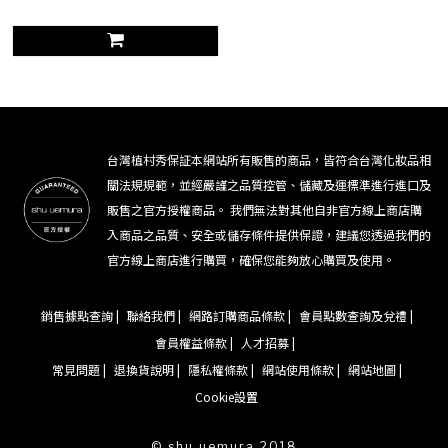
台灣植村秀保証本網站所有販售的商品，皆符合台灣化妝品相
關法規規範，並經嚴謹之品質控管、儲藏及運標準進行進口及
販售之官方授權商品。 我們無法對其他自非官方線上商店購
入商品之品質、安全或儲存條件提供保證，建議您透過我們的
官方線上商店進行購買，確保您能夠放心購買及使用。
銷售據點查詢 |
聯絡我們 |
網路訂購商品條款 |
會員點數查詢及兌禮 |
會員權益條款 |
人才招募 |
常見問題 |
退換貨說明 |
隱私權條款 |
網站使用條款 |
網站地圖 |
Cookie設置
© shu uemura 2018