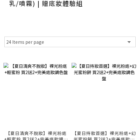
乳/噴霧) | 贈底妝體驗組
【夏日清爽不脫妝】裸光粉底
【夏日持妝首選】裸光粉底+幻
+輕蜜粉 買2送2+完美底妝調色
光蜜粉餅 買2送2+完美底妝調