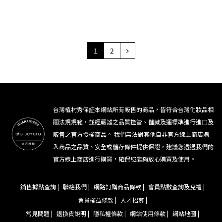
1
2
台灣植村秀保証本網站所有販售的商品，皆符合台灣化妝品相
關法規規範，並經嚴謹之品質控管、儲藏及運標準進行進口及
販售之官方授權商品。 我們無法對其他自非官方線上商店購
入商品之品質、安全或儲存條件提供保證，建議您透過我們的
官方線上商店進行購買，確保您能夠放心購買及使用。
銷售據點查詢 |
聯絡我們 |
網路訂購商品條款 |
會員點數查詢及兌禮 |
會員權益條款 |
人才招募 |
常見問題 |
退換貨說明 |
隱私權條款 |
網站使用條款 |
網站地圖 |