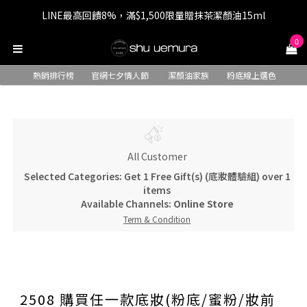
LINE最高回饋8%，滿$1,500限量贈抹茶潔顏油15ml
七夕情人節 全站9折，下單享免運+贈$200回購金
0
七夕情人節 全站9折，下單享免運+贈$200回購金
熱銷排行榜
官網七夕情人節
潔顏油家族
粉底線上選色
All Customer
Selected Categories: Get 1 Free Gift(s) (底妝體驗組) over 1
items
Available Channels:
Online Store
Term & Condition
2508 購買任一款底妝(粉底/蜜粉/妝前