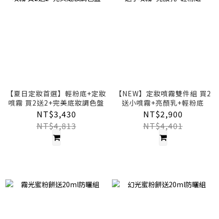
【夏日定妝首選】輕粉底+定妝
【NEW】定妝噴霧雙件組 買2
噴霧 買2送2+完美底妝調色盤
送小噴霧+亮顏乳+輕粉底
NT$3,430
NT$2,900
NT$4,813
NT$4,401