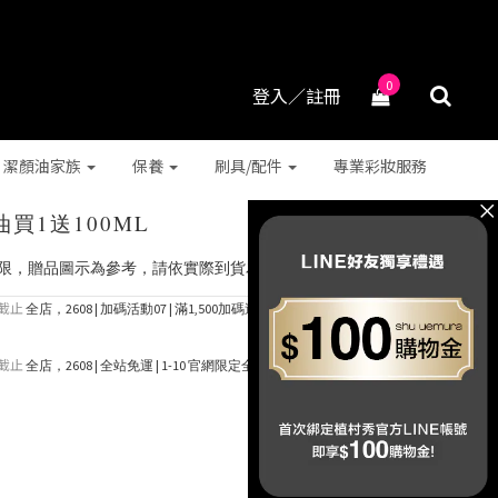
0
登入／註冊
潔顏油家族
保養
刷具/配件
專業彩妝服務
買1送100ML
有限，贈品圖示為參考，請依實際到貨為主，感謝
截止
全店，2608 | 加碼活動07 | 滿1,500加碼送 抹茶潔顏油15ml (*
截止
全店，2608 | 全站免運 | 1-10 官網限定全站免運