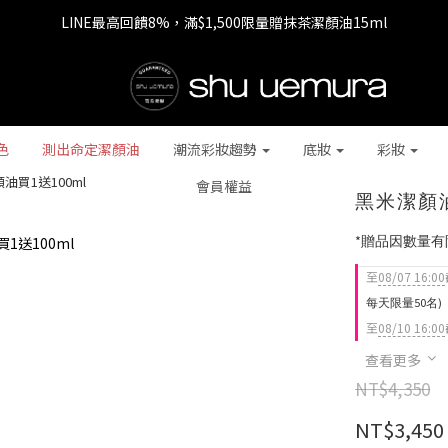
LINE最高回饋8%，滿$1,500限量贈抹茶潔顏油15ml
七夕情人節 全站9折，下單享免運+贈$200回購金
七夕情人節 全站9折，下單享免運+贈$200回購金
色
測出命定潔顏油
潮流彩妝趨勢
底妝
彩妝
油買1送100ml
會員權益
黑米潔顏油
*贈品因數量
至
08/07 16:00
每天限量50名)
至
08/10 16:00
查看更多
NT$4,350
NT$3,450