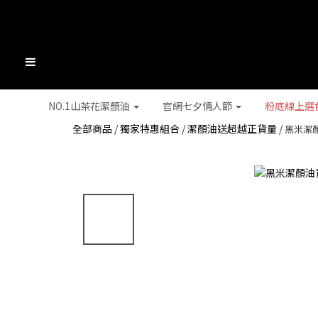
NO.1山茶花潔顏油
官網七夕情人節
粉底線上選
全部商品
/
獨家特惠組合
/
潔顏油送超越正貨量
/
黑米潔顏