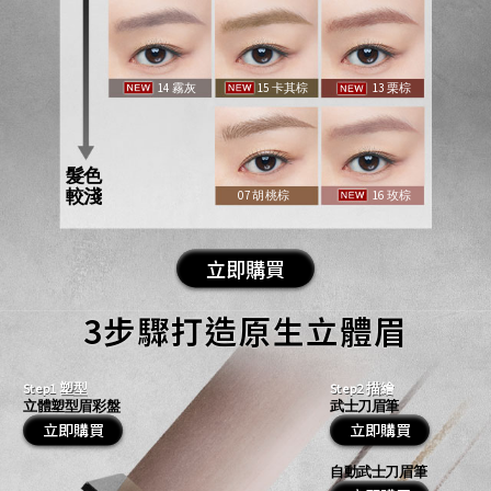
14 霧灰
15 卡其棕​
13 栗棕​​
髮​色
​較​淺​
07 胡桃棕
16 玫棕​​
立即購買
3步驟打造原生立體眉​
Step1 塑型
Step2 描繪
立體塑型眉彩盤
武士刀眉筆
立即購買
立即購買
自動武士刀眉筆​