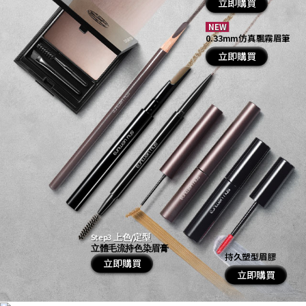
立即購買
NEW
0.33mm仿真飄霧眉筆​​
立即購買
Step3 上色/定型
立體毛流持色染眉膏
持久塑型眉膠​
立即購買
立即購買