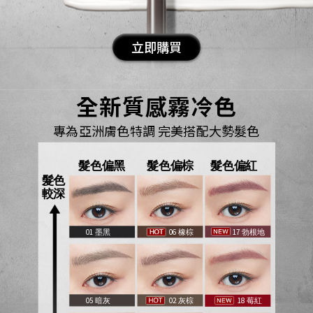
立即購買
全新質感霧冷色​​
專為亞洲膚色特調 完美搭配大勢髮色
髮色偏黑​
髮色偏棕​​
髮色偏紅​​
髮色
較深
01 墨黑​
06 橡棕​
17 勃根地​​
05 暗灰
02 灰棕​
18 莓紅​​