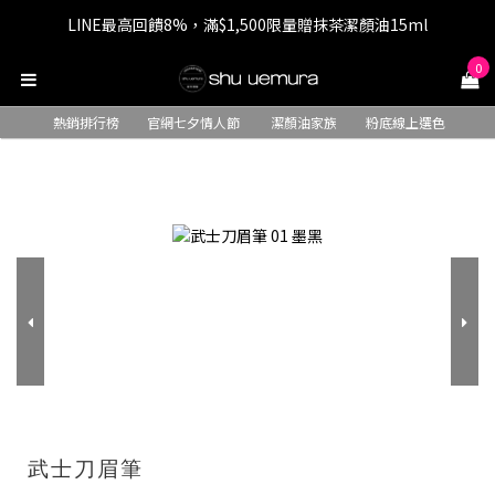
LINE最高回饋8%，滿$1,500限量贈抹茶潔顏油15ml
七夕情人節 全站9折，下單享免運+贈$200回購金
0
七夕情人節 全站9折，下單享免運+贈$200回購金
熱銷排行榜
官網七夕情人節
潔顏油家族
粉底線上選色
武士刀眉筆