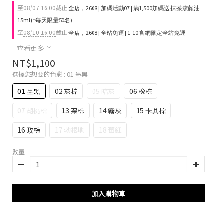
至
08/07 16:00
截止
全店，2608 | 加碼活動07 | 滿1,500加碼送 抹茶潔顏油
15ml (*每天限量50名)
至
08/10 16:00
截止
全店，2608 | 全站免運 | 1-10 官網限定全站免運
查看更多
NT$1,100
選擇您想要的色彩
: 01 墨黑
01 墨黑
02 灰棕
05 暗灰
06 橡棕
07 胡桃棕
13 栗棕
14 霧灰
15 卡其棕
16 玫棕
17 勃根地
18 莓紅
數量
加入購物車