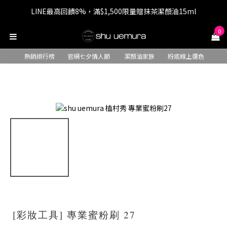
LINE最高回饋8%，滿$1,500限量贈抹茶潔顏油15ml
七夕情人節 全站9折，下單享免運+贈$200回購金
0
七夕情人節 全站9折，下單享免運+贈$200回購金
熱銷排行榜
官網七夕情人節
潔顏油家族
粉底線上選色
[彩妝工具] 專業蜜粉刷 27