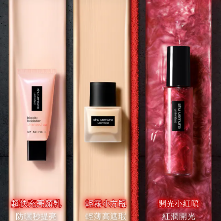
超快充亮顏乳
輕霧小方瓶
開光小紅噴
防曬秒提亮
輕薄高遮瑕
紅潤開光