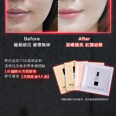
即日起至7/15填寫資料
憑簡訊至植村秀專櫃體驗
1分鐘開光亮顏服務
【亮顏底妝4入組】
即可獲得
*體驗禮圖片僅供參考，請依櫃檯實際贈禮為準