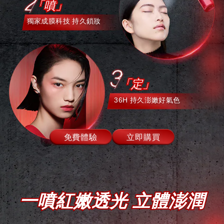
「噴」
獨家成膜科技 持久鎖妝
「定」
36H 持久澎嫩好氣色
免費體驗
立即購買
一噴紅嫩透光 立體澎潤