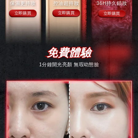
保濕更持妝
控油超持妝
36H持久鎖妝
立即購買
立即購買
立即購買
免費體驗
1分鐘開光亮顏 無瑕幼態臉