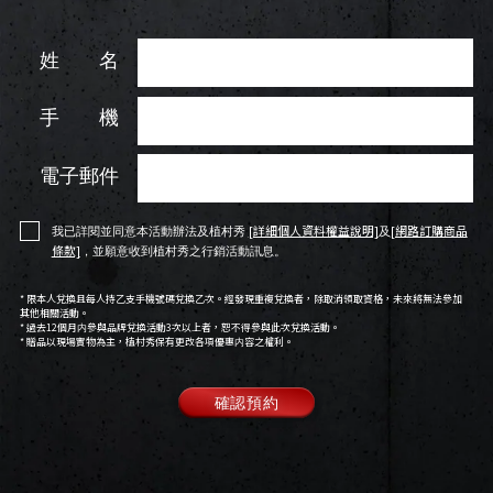
姓 名
手 機
電子郵件
[詳細個人資料權益說明]
[網路訂購商品
我已詳閱並同意本活動辦法及植村秀
及
條款]
，並願意收到植村秀之行銷活動訊息。
* 限本人兌換且每人持乙支手機號碼兌換乙次。經發現重複兌換者，除取消領取資格，未來將無法參加
其他相關活動。
* 過去12個月内參與品牌兌換活動3次以上者，恕不得參與此次兌換活動。
* 贈品以現場實物為主，植村秀保有更改各項優惠内容之權利。
確認預約