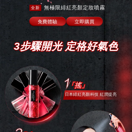
無極限緋紅亮顏定妝噴霧
全新
免費體驗
立即購買
3步驟開光 定格好氣色
「搖」
日本緋紅亮顏科技 紅潤提亮