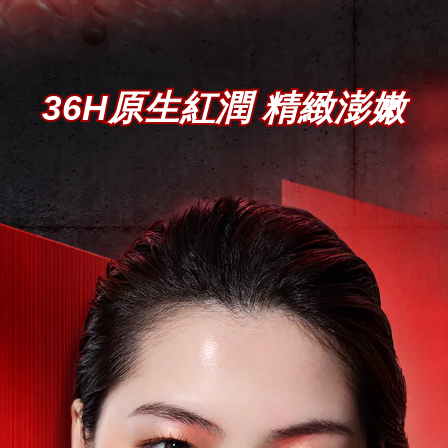
36H原生紅潤 精緻澎嫩