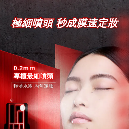
極細噴頭 秒成膜速定妝
0.2mm
專櫃最細噴頭
輕薄水霧 均勻定妝