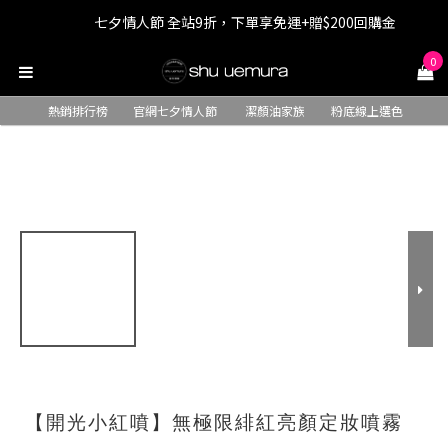
LINE最高回饋8%，滿$1,500限量贈抹茶潔顏油15ml
七夕情人節 全站9折，下單享免運+贈$200回購金
0
七夕情人節 全站9折，下單享免運+贈$200回購金
熱銷排行榜
官網七夕情人節
潔顏油家族
粉底線上選色
【開光小紅噴】無極限緋紅亮顏定妝噴霧