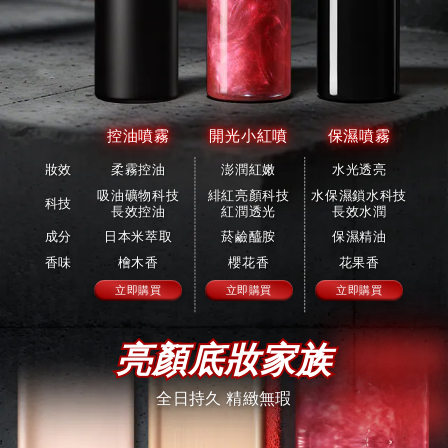
控油噴霧
開光小紅噴
保濕噴霧
妝效
柔霧控油
澎潤紅嫩
水光透亮
吸油礦物科技
緋紅亮顏科技
水保濕鎖水科技
科技
長效控油
紅潤透光
長效水潤
成分
日本米萃取
菸鹼醯胺
保濕精油
香味
檜木香
櫻花香
花果香
立即購買
立即購買
立即購買
亮顏底妝家族
全日持久 精緻無瑕