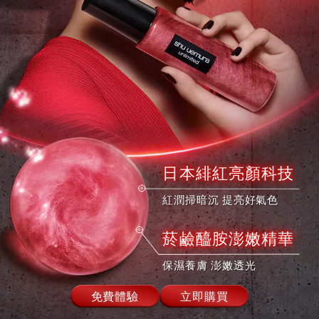
日本緋紅亮顏科技
紅潤掃暗沉 提亮好氣色
菸鹼醯胺澎嫩精華
保濕養膚 澎嫩透光
免費體驗
立即購買