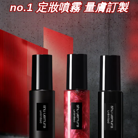
no.1 定妝噴霧 量膚訂製