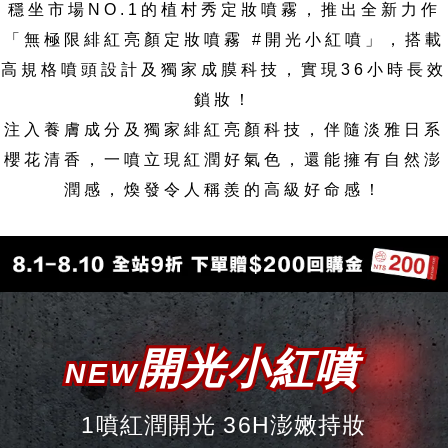
穩坐市場NO.1的植村秀定妝噴霧，推出全新力作
「無極限緋紅亮顏定妝噴霧 #開光小紅噴」，搭載
高規格噴頭設計及獨家成膜科技，實現36小時長效
鎖妝！
注入養膚成分及獨家緋紅亮顏科技，伴隨淡雅日系
櫻花清香，一噴立現紅潤好氣色，還能擁有自然澎
潤感，煥發令人稱羨的高級好命感！
開光小紅噴
NEW
1噴紅潤開光 36H澎嫩持妝