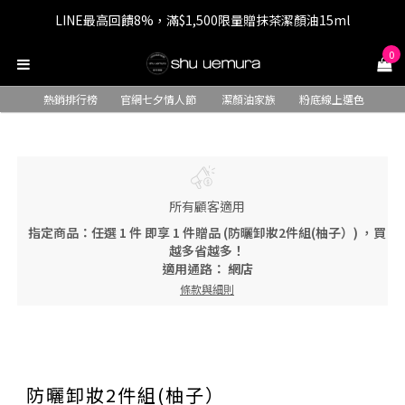
LINE最高回饋8%，滿$1,500限量贈抹茶潔顏油15ml
七夕情人節 全站9折，下單享免運+贈$200回購金
0
七夕情人節 全站9折，下單享免運+贈$200回購金
熱銷排行榜
官網七夕情人節
潔顏油家族
粉底線上選色
所有顧客適用
指定商品：任選 1 件 即享 1 件贈品 (防曬卸妝2件組(柚子）) ，買
越多省越多！
適用通路：
網店
條款與細則
防曬卸妝2件組(柚子）