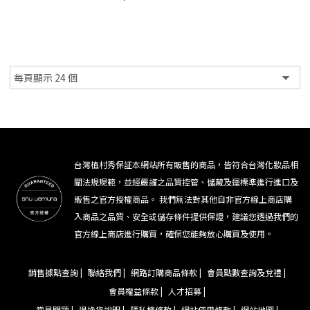
台灣植村秀保証本網站所有販售的商品，皆符合台灣化妝品相
關法規規範，並經嚴謹之品質控管、儲藏及運標準進行進口及
販售之官方授權商品。 我們無法對其他自非官方線上商店購
入商品之品質、安全或儲存條件提供保證，建議您透過我們的
官方線上商店進行購買，確保您能夠放心購買及使用。
銷售據點查詢 |
聯絡我們 |
網路訂購商品條款 |
會員點數查詢及兌禮 |
會員權益條款 |
人才招募 |
常見問題 |
退換貨說明 |
隱私權條款 |
網站使用條款 |
網站地圖 |