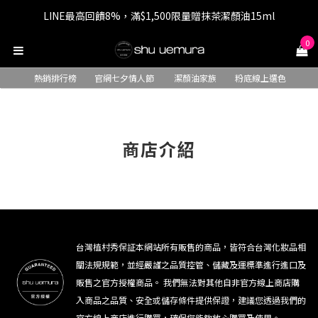
LINE最高回饋8%，滿$1,500限量贈抹茶潔顏油15ml
七夕情人節 全站9折，下單享免運+贈$200回購金
0
七夕情人節 全站9折，下單享免運+贈$200回購金
熱銷排行榜
官網七夕情人節
潔顏油家族
粉底線上選色
商店介紹
台灣植村秀保証本網站所有販售的商品，皆符合台灣化妝品相
關法規規範，並經嚴謹之品質控管、儲藏及運標準進行進口及
販售之官方授權商品。 我們無法對其他自非官方線上商店購
入商品之品質、安全或儲存條件提供保證，建議您透過我們的
官方線上商店進行購買，確保您能夠放心購買及使用。