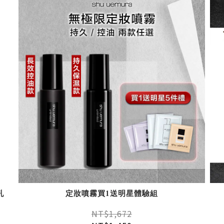
乳
定妝噴霧買1送明星體驗組
NT$1,672