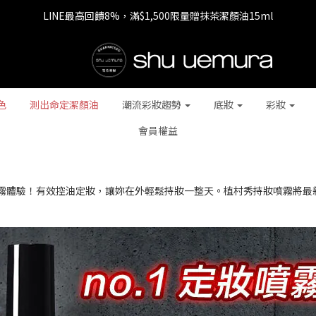
LINE最高回饋8%，滿$1,500限量贈抹茶潔顏油15ml
七夕情人節 全站9折，下單享免運+贈$200回購金
七夕情人節 全站9折，下單享免運+贈$200回購金
色
測出命定潔顏油
潮流彩妝趨勢
底妝
彩妝
會員權益
霧體驗！有效控油定妝，讓妳在外輕鬆持妝一整天。植村秀持妝噴霧將最