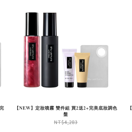
完
【NEW】定妝噴霧 雙件組 買2送2+完美底妝調色
【
盤
NT$4,283
NT$2,900