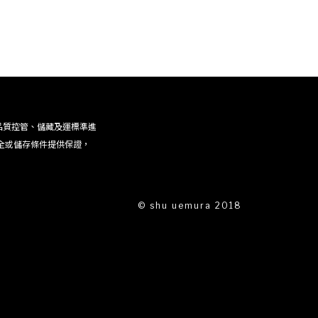
品質控管、儲藏及運標準進
全或儲存條件提供保證，
© shu uemura 2018