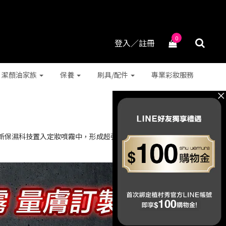
0
登入／註冊
潔顏油家族
保養
刷具/配件
專業彩妝服務
新保濕科技置入定妝噴霧中，形成超強保濕膜，在保