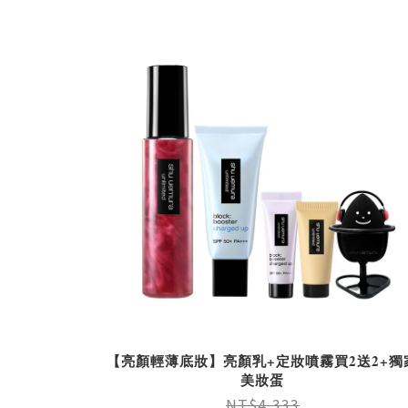
NT$2,900
【亮顏輕薄底妝】亮顏乳+定妝噴霧買2送2+獨
美妝蛋
NT$4,333