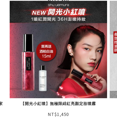
NT$1,450
家
【開光小紅噴】無極限緋紅亮顏定妝噴霧
NT$1,450