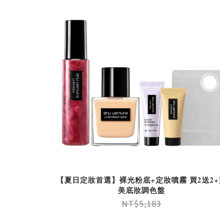
【夏日定妝首選】裸光粉底+定妝噴霧 買2送2+
美底妝調色盤
NT$5,183
NT$3,800