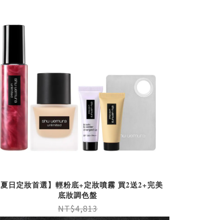
夏日定妝首選】輕粉底+定妝噴霧 買2送2+完美
底妝調色盤
NT$4,813
NT$3,430