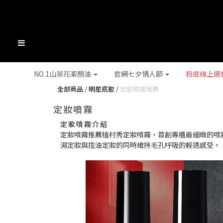
NO.1山茶花潔顏油
官網七夕情人節
粉底線上選
全部商品
/
明星底妝
/
定妝噴霧推薦
定妝噴霧
定妝噴霧介紹
定妝噴霧推薦植村秀定妝噴霧，首創專櫃最細緻的噴
濕定妝與控油定妝的同時維持毛孔呼吸的輕透感受。