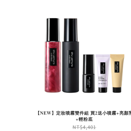
【NEW】定妝噴霧雙件組 買2送小噴霧+亮顏
+輕粉底
NT$4,401