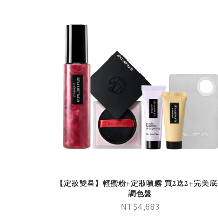
【定妝雙星】輕蜜粉+定妝噴霧 買2送2+完美底
調色盤
NT$4,683
NT$3,300