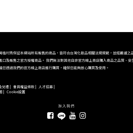
灣植村秀保証本網站所有販售的商品，皆符合台灣化妝品相關法規規範，並經嚴謹之
進口及販售之官方授權商品。 我們無法對其他自非官方線上商店購入商品之品質、安
議您透過我們的官方線上商店進行購買，確保您能夠放心購買及使用。
兌禮 |
會員權益條款 |
人才招募 |
 |
Cookie設置
加入我們