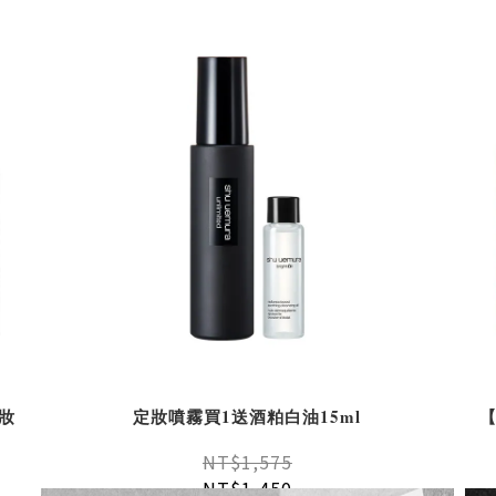
妝
定妝噴霧買1送酒粕白油15ml
【
NT$1,575
NT$1,450