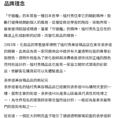
品牌理念
「守破離」的本質是一種日本哲學，植村秀信奉它的開創精神，鼓
勵打破傳統開創個人的風格，從服從敘述學習的階段、挑戰界限，
最後變得超越或精通，循著「守破離」的精神，植村秀先生在他的
職涯上形成創新的記錄，改變化妝品的樣貌。
1983年，化妝品的零售變革標明了植村秀美容精品店在東京表參道
的開幕，此商店為第一家同類商店中提供有大量透明包裝的專業彩
妝顏色，透明外殼是為了使化妝師與消費者能很快找到正確的顏色
而特別設計的，植村秀精品店也是第一家設立開架式環境的彩妝
店，使顧客在購買前可以先體驗產品。
表參道美容精品店的新紀元
表參道著名的植村秀美容精品店已經搬到表參道Hills購物天堂的一
樓，面對主要的街道，表參道Hills是青山區最具代表性的地標之
一，為世界知名的建築師安藤忠雄所設計的，一般認為是東京最熱
門的逛街地點之一。
從街道，一個巨大的明亮盒子吸引了通過透明玻璃前面的表參道群