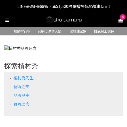
LINE最高回饋8%，滿$1,500限量贈抹茶潔顏油15ml
七夕情人節 全站9折，下單享免運+贈$200回購金
0
七夕情人節 全站9折，下單享免運+贈$200回購金
熱銷排行榜
官網七夕情人節
潔顏油家族
粉底線上選色
探索植村秀
植村秀先生
- ​​​
藝術之美
- ​
品牌歷史
-
品牌理念
- ​