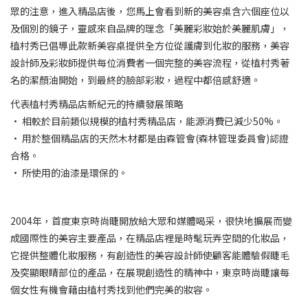
眾的注意，進入精品店後，您馬上會看到新的美容桌含六個座位以
及個別的鏡子，靈感來自品牌的理念「美麗彩妝始於美麗肌膚」，
植村秀已倡導此款新美容桌提供全方位從護膚到化妝的服務，美容
設計師及彩妝師提供每位消費者一個完整的美容流程，從植村秀著
名的潔顏油開始，到最終的臉部彩妝，過程中都倍感舒適。
代表植村秀精品店新紀元的持續發展策略
• 相較於目前類似規模的植村秀精品店，能源消費已減少50%。
• 用於整個精品店的天然木材都是由森管會(森林管理委員會)認證
合格。
• 所使用的油漆是環保的。
2004年，首度東京時尚睫開放給大眾和媒體喝采，很快地擴展而變
成國際性的美容主要產品，在精品店裡是時髦玩弄空間的化妝品，
它提供整體化妝服務，有創造性的美容設計師使顧客能體驗假睫毛
及突顯眼睛部位的產品，在展現創造性的精神中，東京時尚睫讓每
個女性有機會藉由植村秀找到他們完美的妝容。