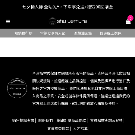
七夕情人節 全站9折，下單享免運+贈$200回購金
七夕情人節 全站9折，下單享免運+贈$200回購金
0
LINE最高回饋8%，滿$1,500限量贈抹茶潔顏油15ml
熱銷排行榜
官網七夕情人節
潔顏油家族
粉底線上選色
七夕情人節 全站9折，下單享免運+贈$200回購金
台灣植村秀保証本網站所有販售的商品，皆符合台灣化妝品相
關法規規範，並經嚴謹之品質控管、儲藏及運標準進行進口及
販售之官方授權商品。 我們無法對其他自非官方線上商店購
入商品之品質、安全或儲存條件提供保證，建議您透過我們的
官方線上商店進行購買，確保您能夠放心購買及使用。
銷售據點查詢 |
聯絡我們 |
網路訂購商品條款 |
會員點數查詢及兌禮 |
會員權益條款 |
人才招募 |