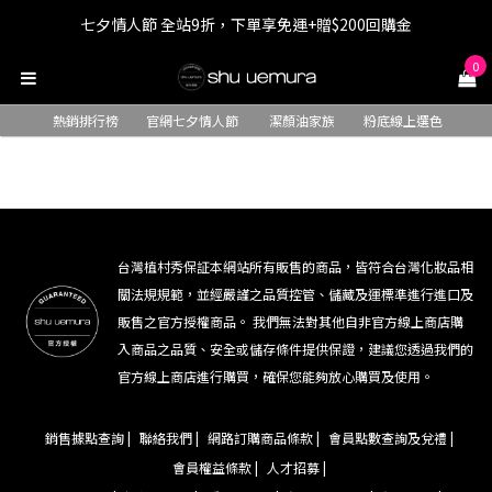
七夕情人節 全站9折，下單享免運+贈$200回購金
七夕情人節 全站9折，下單享免運+贈$200回購金
0
LINE最高回饋8%，滿$1,500限量贈抹茶潔顏油15ml
熱銷排行榜
官網七夕情人節
潔顏油家族
粉底線上選色
七夕情人節 全站9折，下單享免運+贈$200回購金
台灣植村秀保証本網站所有販售的商品，皆符合台灣化妝品相
關法規規範，並經嚴謹之品質控管、儲藏及運標準進行進口及
販售之官方授權商品。 我們無法對其他自非官方線上商店購
入商品之品質、安全或儲存條件提供保證，建議您透過我們的
官方線上商店進行購買，確保您能夠放心購買及使用。
銷售據點查詢 |
聯絡我們 |
網路訂購商品條款 |
會員點數查詢及兌禮 |
會員權益條款 |
人才招募 |