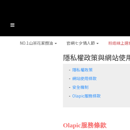
NO.1山茶花潔顏油
官網七夕情人節
粉底線上選
隱私權政策與網站使
- ​​
隱私權政策
-
​
​
網站使用條款
-
​
安全機制
-
​
Olapic服務條款
Olapic服務條款