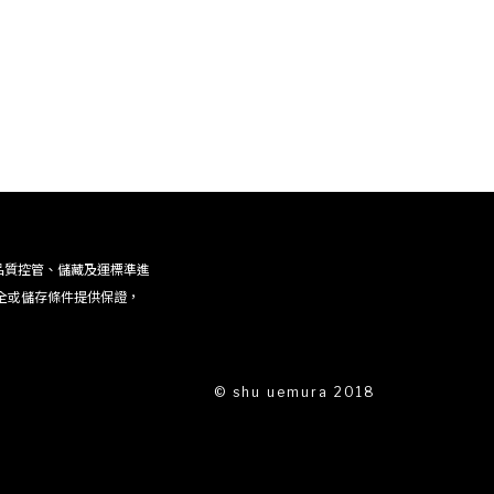
品質控管、儲藏及運標準進
全或儲存條件提供保證，
© shu uemura 2018