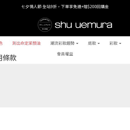
七夕情人節 全站9折，下單享免運+贈$200回購金
七夕情人節 全站9折，下單享免運+贈$200回購金
LINE最高回饋8%，滿$1,500限量贈抹茶潔顏油15ml
七夕情人節 全站9折，下單享免運+贈$200回購金
色
測出命定潔顏油
潮流彩妝趨勢
底妝
彩妝
會員權益
用條款