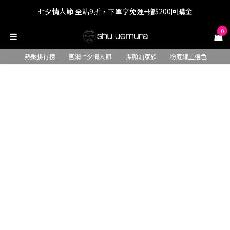
七夕情人節 全站9折，下單享免運+贈$200回購金
七夕情人節 全站9折，下單享免運+贈$200回購金
0
LINE最高回饋8%，滿$1,500限量贈抹茶潔顏油15ml
熱銷排行榜
官網七夕情人節
潔顏油家族
粉底線上選色
七夕情人節 全站9折，下單享免運+贈$200回購金