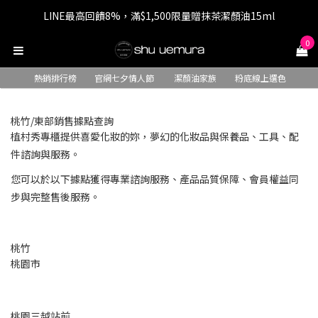
LINE最高回饋8%，滿$1,500限量贈抹茶潔顏油15ml
七夕情人節 全站9折，下單享免運+贈$200回購金
0
七夕情人節 全站9折，下單享免運+贈$200回購金
熱銷排行榜
官網七夕情人節
潔顏油家族
粉底線上選色
桃竹/東部銷售據點查詢
植村秀專櫃提供喜愛化妝的妳，夢幻的化妝品與保養品、工具、配
件諮詢與服務。
您可以於以下據點獲得專業諮詢服務、產品品質保障、會員權益同
步與完整售後服務。
桃竹
桃園市
桃園三越站前