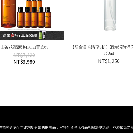
山茶花潔顏油450ml買1送8
【新會員首購享8折】酒粕活酵淨
150ml
NT$7,420
NT$1,250
NT$3,980
灣植村秀保証本網站所有販售的商品，皆符合台灣化妝品相關法規規範，並經嚴謹之