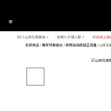
NO.1山茶花潔顏油
官網七夕情人節
粉底線上選
全部商品
/
獨家特惠組合
/
潔顏油送超越正貨量
/
山茶花潔