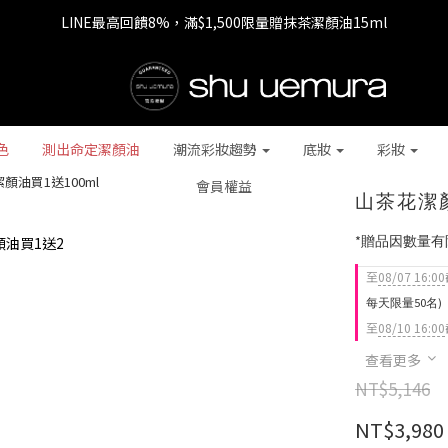
LINE最高回饋8%，滿$1,500限量贈抹茶潔顏油15ml
七夕情人節 全站9折，下單享免運+贈$200回購金
七夕情人節 全站9折，下單享免運+贈$200回購金
色
測出命定潔顏油
潮流彩妝趨勢
底妝
彩妝
顏油買1送100ml
會員權益
山茶花潔顏
*贈品因數量
至
08/07 16:00
每天限量50名)
至
08/10 16:00
查看更多
NT$5,146
NT$3,980