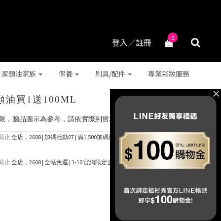
0
登入／註冊
潔顏油家族
保養
刷具/配件
專業彩妝服務
油買1送100ML
有限，贈品圖示為參考，請依實際到貨為主，感謝
截止
全店，2608 | 加碼活動07 | 滿1,500加碼送 抹茶潔顏油15ml (*
截止
全店，2608 | 全站免運 | 1-10 官網限定全站免運