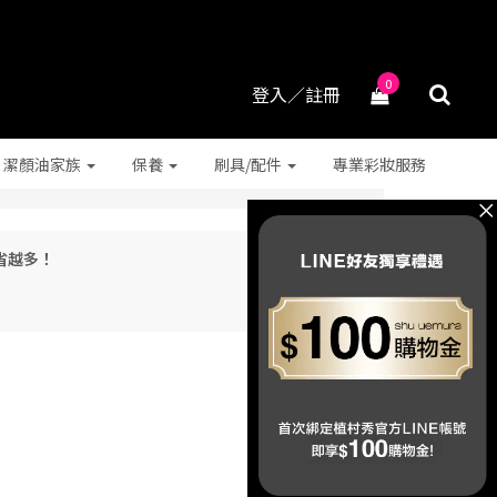
0
登入／註冊
潔顏油家族
保養
刷具/配件
專業彩妝服務
多省越多！