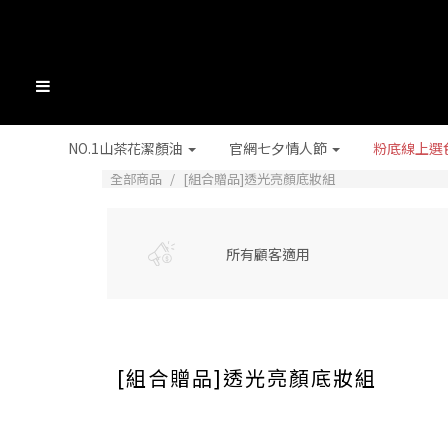
NO.1山茶花潔顏油
官網七夕情人節
粉底線上選
全部商品
[組合贈品]透光亮顏底妝組
所有顧客適用
[組合贈品]透光亮顏底妝組