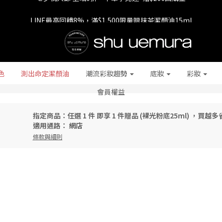
七夕情人節 全站9折，下單享免運+贈$200回購金
LINE最高回饋8%，滿$1,500限量贈抹茶潔顏油15ml
七夕情人節 全站9折，下單享免運+贈$200回購金
色
測出命定潔顏油
潮流彩妝趨勢
底妝
彩妝
會員權益
指定商品：任選 1 件 即享 1 件贈品 (裸光粉底25ml) ，買越
適用通路：
網店
條款與細則