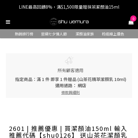
LINE最高回饋8%，滿$1,500限量贈抹茶潔顏油15ml
七夕情人節 全站9折，下單享免運+贈$200回購金
0
七夕情人節 全站9折，下單享免運+贈$200回購金
熱銷排行榜
官網七夕情人節
潔顏油家族
粉底線上選色
所有顧客適用
指定商品：滿 1 件 即享 1 件贈品 (山茶花精萃潔顏乳 10ml)
適用通路：
網店
條款與細則
2601 | 推薦優惠 | 買潔顏油150ml 輸入
推薦代碼【shu0126】 送山茶花潔顏乳