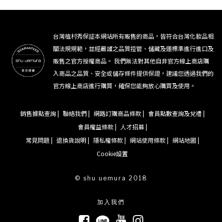
台灣植村秀保証本網站所有販售的商品，皆符合台灣化妝品相
關法規規範，並經嚴謹之品質控管、儲藏及運標準進行進口及
販售之官方授權商品。 我們無法對其他自非官方線上商店購
入商品之品質、安全或儲存條件提供保證，建議您透過我們的
官方線上商店進行購買，確保您能夠放心購買及使用。
銷售據點查詢 |
聯絡我們 |
網路訂購商品條款 |
會員點數查詢及兌禮 |
會員權益條款 |
人才招募 |
常見問題 |
退換貨說明 |
隱私權條款 |
網站使用條款 |
網站地圖 |
Cookie設置
© shu uemura 2018
加入我們