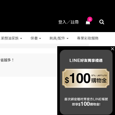
0
登入／註冊
潔顏油家族
保養
刷具/配件
專業彩妝服務
越多省越多！