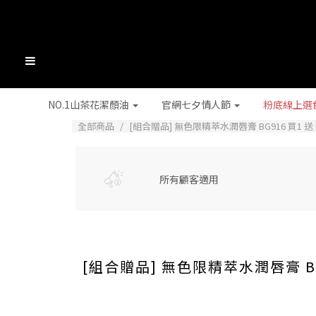
NO.1山茶花潔顏油
官網七夕情人節
粉底線上選
全部商品
[組合贈品] 無色限精萃水潤唇膏 BG916 買1 
所有顧客適用
[組合贈品] 無色限精萃水潤唇膏 B