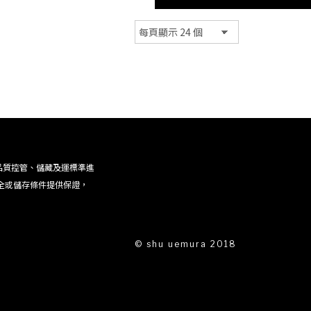
品質控管、儲藏及運標準進
全或儲存條件提供保證，
© shu uemura 2018