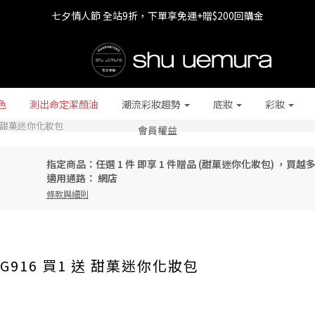
七夕情人節 全站9折，下單享免運+贈$200回購金
七夕情人節 全站9折，下單享免運+贈$200回購金
LINE最高回饋8%，滿$1,500限量贈抹茶潔顏油15ml
七夕情人節 全站9折，下單享免運+贈$200回購金
色
測出命定潔顏油
潮流彩妝趨勢
底妝
彩妝
送 甜菓迷你化妝包
會員權益
指定商品：任選 1 件 即享 1 件贈品 (甜菓迷你化妝包) ，買
適用通路：
網店
條款與細則
G916 買1 送 甜菓迷你化妝包