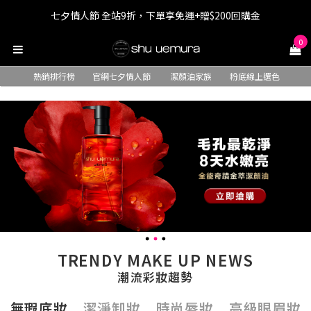
七夕情人節 全站9折，下單享免運+贈$200回購金
七夕情人節 全站9折，下單享免運+贈$200回購金
0
LINE最高回饋8%，滿$1,500限量贈抹茶潔顏油15ml
熱銷排行榜
官網七夕情人節
潔顏油家族
粉底線上選色
七夕情人節 全站9折，下單享免運+贈$200回購金
TRENDY MAKE UP NEWS
潮流彩妝趨勢
無瑕底妝
潔淨卸妝
時尚唇妝
高級眼眉妝