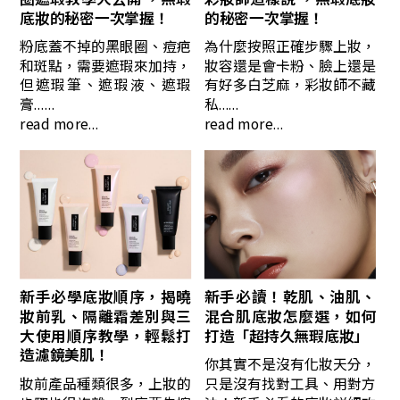
底妝的秘密一次掌握！
的秘密一次掌握！
粉底蓋不掉的黑眼圈、痘疤
為什麼按照正確步驟上妝，
和斑點，需要遮瑕來加持，
妝容還是會卡粉、臉上還是
但遮瑕筆、遮瑕液、遮瑕
有好多白芝麻，彩妝師不藏
膏......
私......
read more...
read more...
新手必學底妝順序，揭曉
新手必讀！乾肌、油肌、
妝前乳、隔離霜差別與三
混合肌底妝怎麼選，如何
大使用順序教學，輕鬆打
打造「超持久無瑕底妝」
造濾鏡美肌！
你其實不是沒有化妝天分，
妝前產品種類很多，上妝的
只是沒有找對工具、用對方