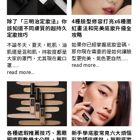
4種臉型修容打亮x6種腮
除了「三明治定妝法」你
紅畫法和完美底妝升級全
該知道不同膚質的超持久
攻略
定妝技巧
如果你已經掌握底妝密碼，
不論冬天、夏天，乾肌、油
那你現在需要的是如何讓臉
肌還是混和肌，持妝度都是
型更完美、氣色更自然......
大家的罩門，尤其現在戴口
read more...
罩......
read more...
各種遮瑕推薦技巧、黑眼
新手學底妝常見六大煩惱
圈遮瑕教學大公開 ，無瑕
彩妝師這樣說 ，無瑕底妝