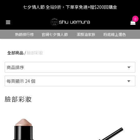
七夕情人節 全站9折，下單享免運+贈$200回購金
七夕情人節 全站9折，下單享免運+贈$200回購金
0
LINE最高回饋8%，滿$1,500限量贈抹茶潔顏油15ml
熱銷排行榜
官網七夕情人節
潔顏油家族
粉底線上選色
七夕情人節 全站9折，下單享免運+贈$200回購金
全部商品
/
臉部彩妝
臉部彩妝