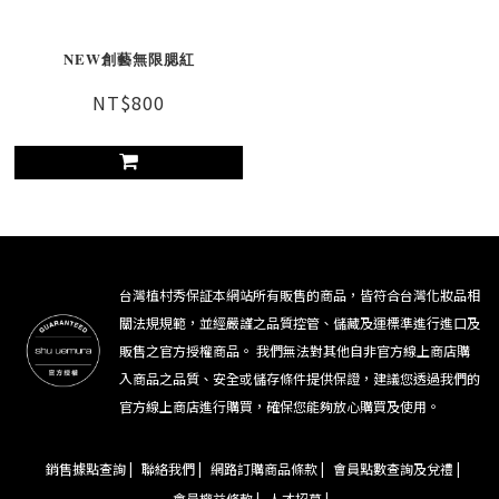
NEW創藝無限腮紅
NT$800
台灣植村秀保証本網站所有販售的商品，皆符合台灣化妝品相
關法規規範，並經嚴謹之品質控管、儲藏及運標準進行進口及
販售之官方授權商品。 我們無法對其他自非官方線上商店購
入商品之品質、安全或儲存條件提供保證，建議您透過我們的
官方線上商店進行購買，確保您能夠放心購買及使用。
銷售據點查詢 |
聯絡我們 |
網路訂購商品條款 |
會員點數查詢及兌禮 |
會員權益條款 |
人才招募 |