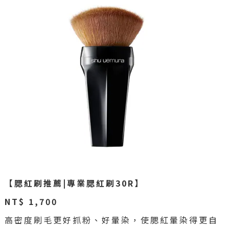
【腮紅刷推薦|專業腮紅刷30R】
NT$ 1,700
高密度刷毛更好抓粉、好暈染，使腮紅暈染得更自