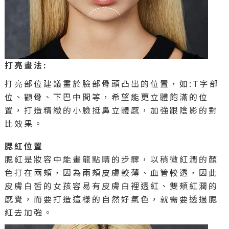
打亮畫法:
打亮部位建議畫於臉部骨頭凸出的位置，如:T字部
位、顴骨、下巴中間等，希望能更立體飽滿的位
置，打造精緻的小臉挺鼻立體感，加強跟陰影的對
比效果。
腮紅位置
腮紅是妝容中能畫龍點睛的步驟，以稍微紅潤的顏
色打在兩頰，因為兩頰皮膚較薄、血管較透，因此
皮膚白皙的女孩容易有皮膚白裡透紅、雙頰紅潤的
感覺，而要打造這樣的自然好氣色，就需要透過腮
紅去加強。