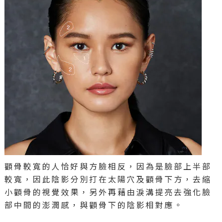
顴骨較寬的人恰好與方臉相反，因為是臉部上半部
較寬，因此陰影分別打在太陽穴及顴骨下方，去縮
小顴骨的視覺效果，另外再藉由淚溝提亮去強化臉
部中間的澎潤感，與顴骨下的陰影相對應。