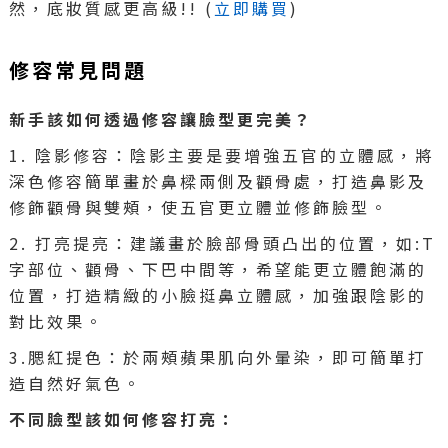
然，底妝質感更高級!! (
立即購買
)
修容常見問題
新手該如何透過修容讓臉型更完美？
1. 陰影修容：陰影主要是要增強五官的立體感，將
深色修容簡單畫於鼻樑兩側及顴骨處，打造鼻影及
修飾顴骨與雙頰，使五官更立體並修飾臉型。
2. 打亮提亮：建議畫於臉部骨頭凸出的位置，如:T
字部位、顴骨、下巴中間等，希望能更立體飽滿的
位置，打造精緻的小臉挺鼻立體感，加強跟陰影的
對比效果。
3.腮紅提色：於兩頰蘋果肌向外暈染，即可簡單打
造自然好氣色。
不同臉型該如何修容打亮：