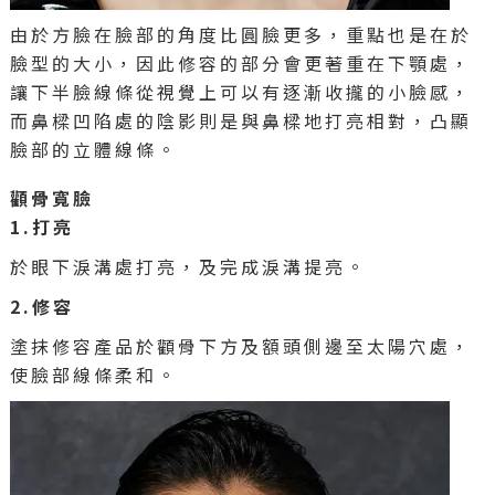
由於方臉在臉部的角度比圓臉更多，重點也是在於
臉型的大小，因此修容的部分會更著重在下顎處，
讓下半臉線條從視覺上可以有逐漸收攏的小臉感，
而鼻樑凹陷處的陰影則是與鼻樑地打亮相對，凸顯
臉部的立體線條。
顴骨寬臉
1.打亮
於眼下淚溝處打亮，及完成淚溝提亮。
2.修容
塗抹修容產品於顴骨下方及額頭側邊至太陽穴處，
使臉部線條柔和。