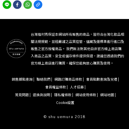
台灣植村秀保証本網站所有販售的商品，皆符合台灣化妝品相
關法規規範，並經嚴謹之品質控管、儲藏及運標準進行進口及
販售之官方授權商品。 我們無法對其他自非官方線上商店購
入商品之品質、安全或儲存條件提供保證，建議您透過我們的
官方線上商店進行購買，確保您能夠放心購買及使用。
銷售據點查詢 |
聯絡我們 |
網路訂購商品條款 |
會員點數查詢及兌禮 |
會員權益條款 |
人才招募 |
常見問題 |
退換貨說明 |
隱私權條款 |
網站使用條款 |
網站地圖 |
Cookie設置
© shu uemura 2018