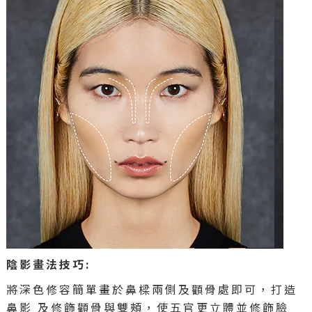
陰影畫法技巧:
將深色修容簡單畫於鼻樑兩側及顴骨處即可，打造
鼻影 及修飾顴骨與雙頰，使五官更立體並修飾臉