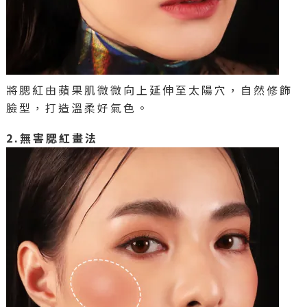
將腮紅由蘋果肌微微向上延伸至太陽穴，自然修飾
臉型，打造溫柔好氣色。
2.無害腮紅畫法