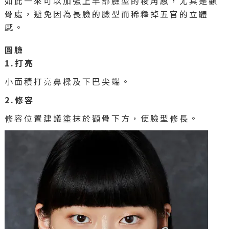
如此一來可以加強上半部臉型的稜角感，尤其是顴
骨處，避免因為長臉的臉型而稀釋掉五官的立體
感。
圓臉
1.打亮
小面積打亮鼻樑及下巴尖端。
2.修容
修容位置建議塗抹於顴骨下方，使臉型修長。