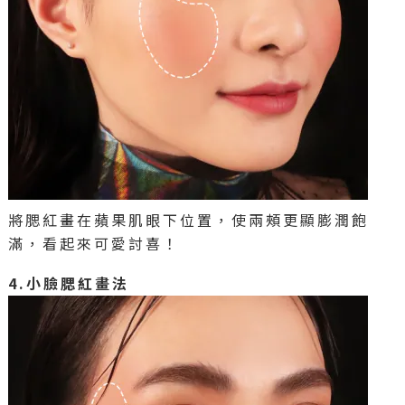
將腮紅畫在蘋果肌眼下位置，使兩頰更顯膨潤飽
滿，看起來可愛討喜！
4.小臉腮紅畫法