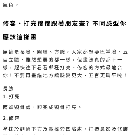
氣色。
修容、打亮傻傻跟著朋友畫? 不同臉型你
應該這樣畫
無論是長臉、圓臉、方臉，大家都想要巴掌臉、五
官立體，雖然想要的都一樣，但畫法真的都不一
樣，趕快往下看看哪種打亮、修容的方式最適合
你！不要再畫錯地方讓臉變更大、五官更扁平啦！
長臉
1.打亮
兩頰顴骨處，即完成顴骨打亮。
2.修容
塗抹於顴骨下方及鼻樑旁凹陷處，打造鼻影及修飾