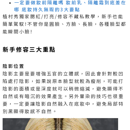
一定要做妝前隔離嗎 妝前乳、隔離霜到底差在
哪 底妝持久無瑕的3大要點
植村秀獨家腮紅/打亮/修容不藏私教學，新手也能
簡單駕馭!不管你是圓臉、方臉、長臉，各種臉型都
能瞬間小臉!
新手修容三大重點
陰影位置
陰影主要是要增強五官的立體感，因此會針對較凹
陷處打陰影，如果說原本臉型就較為瘦削，可能打
陰影的面積或是深度就可以稍微縮減，避免顯得不
自然或有暗沉的效果產生。另外暈染的技巧也很重
要，一定要讓陰影自然融入在底妝中，避免局部特
別黑顯得妝感不自然。