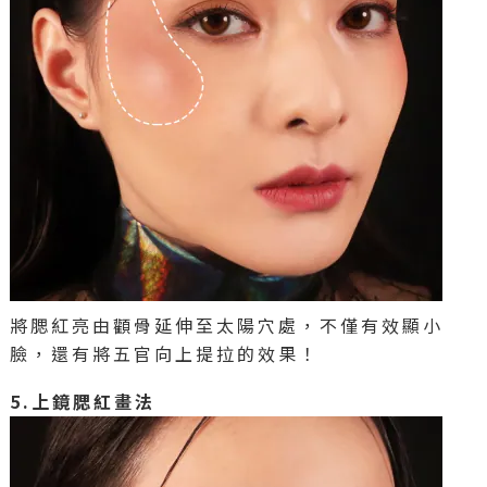
將腮紅亮由顴骨延伸至太陽穴處，不僅有效顯小
臉，還有將五官向上提拉的效果！
5.上鏡腮紅畫法