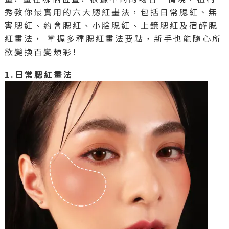
秀教你最實用的六大腮紅畫法，包括日常腮紅、無
害腮紅、約會腮紅、小臉腮紅、上鏡腮紅及宿醉腮
紅畫法， 掌握多種腮紅畫法要點，新手也能隨心所
欲變換百變頰彩!
1.日常腮紅畫法