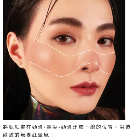
將腮紅畫在顴骨-鼻尖-顴骨連成一線的位置，製造
微醺的無辜紅暈感！