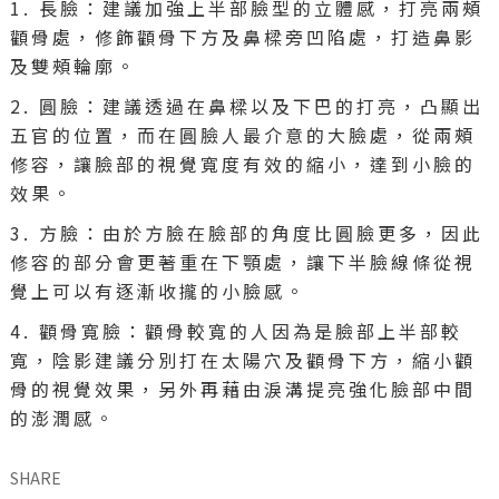
1. 長臉：建議加強上半部臉型的立體感，打亮兩頰
顴骨處，修飾顴骨下方及鼻樑旁凹陷處，打造鼻影
及雙頰輪廓。
2. 圓臉：建議透過在鼻樑以及下巴的打亮，凸顯出
五官的位置，而在圓臉人最介意的大臉處，從兩頰
修容，讓臉部的視覺寬度有效的縮小，達到小臉的
效果。
3. 方臉：由於方臉在臉部的角度比圓臉更多，因此
修容的部分會更著重在下顎處，讓下半臉線條從視
覺上可以有逐漸收攏的小臉感。
4. 顴骨寬臉：顴骨較寬的人因為是臉部上半部較
寬，陰影建議分別打在太陽穴及顴骨下方，縮小顴
骨的視覺效果，另外再藉由淚溝提亮強化臉部中間
的澎潤感。
SHARE