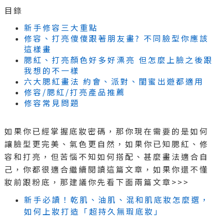
目錄
新手修容三大重點
修容、打亮傻傻跟著朋友畫? 不同臉型你應該
這樣畫
腮紅、打亮顏色好多好漂亮 但怎麼上臉之後跟
我想的不一樣
六大腮紅畫法 約會、派對、閨蜜出遊都適用
修容/腮紅/打亮產品推薦
修容常見問題
如果你已經掌握底妝密碼，那你現在需要的是如何
讓臉型更完美、氣色更自然，如果你已知腮紅、修
容和打亮，但苦惱不知如何搭配、甚麼畫法適合自
己，你都很適合繼續閱讀這篇文章，如果你還不懂
妝前跟粉底，那建議你先看下面兩篇文章>>>
新手必讀！乾肌、油肌、混和肌底妝怎麼選，
如何上妝打造「超持久無瑕底妝」