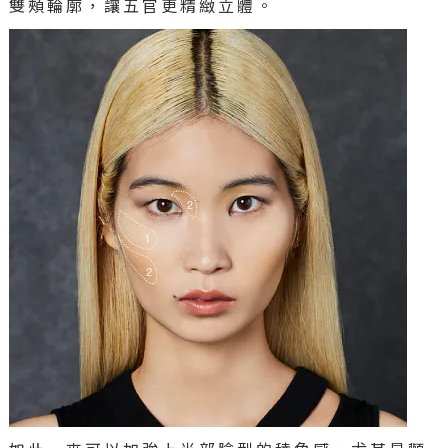
雙頰輪廓，讓五官更精緻立體。