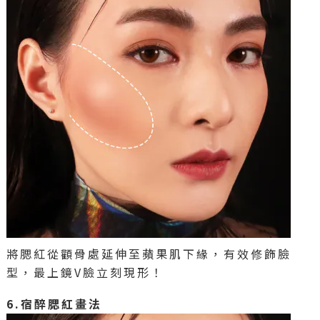
將腮紅從顴骨處延伸至蘋果肌下緣，有效修飾臉
型，最上鏡V臉立刻現形！
6.宿醉腮紅畫法