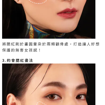
將腮紅刷於畫圓暈染於兩頰顴骨處，打造讓人好想
保護的無害女孩感！
3.約會腮紅畫法