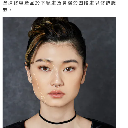
塗抹修容產品於下顎處及鼻樑旁凹陷處以修飾臉
型。