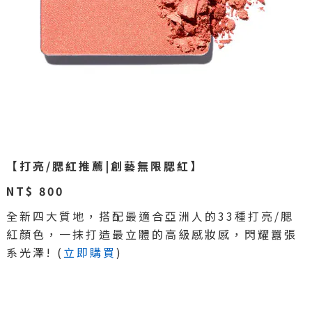
【打亮/腮紅推薦|創藝無限腮紅】
NT$ 800
全新四大質地，搭配最適合亞洲人的33種打亮/腮
紅顏色，一抹打造最立體的高級感妝感，閃耀囂張
系光澤! (
立即購買
)