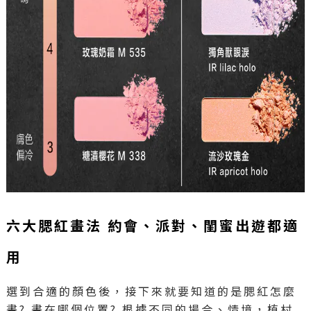
六大腮紅畫法 約會、派對、閨蜜出遊都適
用
選到合適的顏色後，接下來就要知道的是腮紅怎麼
畫? 畫在哪個位置? 根據不同的場合、情境，植村