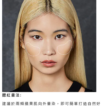
腮紅畫法:
建議於兩頰蘋果肌向外暈染，即可簡單打造自然好