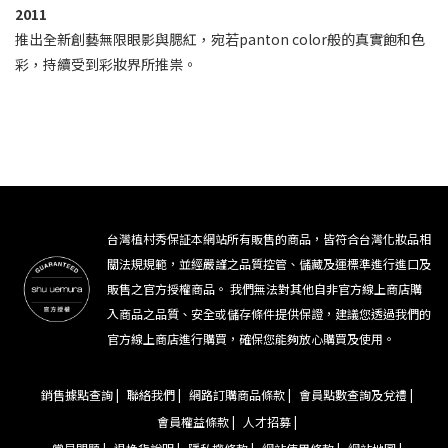
2011
推出全新創藝無限眼影與腮紅，宛若panton color般的真實飽和色
彩，持續受到彩妝界所推祟。
台灣植村秀保証本網站所有販售的商品，皆符合台灣化妝品相
關法規規範，並經嚴謹之品質控管、儲藏及運標準進行進口及
販售之官方授權商品。 我們無法對其他自非官方線上商店購
入商品之品質、安全或儲存條件提供保證，建議您透過我們的
官方線上商店進行購買，確保您能夠放心購買及使用。
銷售據點查詢 |
聯絡我們 |
網路訂購商品條款 |
會員點數查詢及兌禮 |
會員權益條款 |
人才招募 |