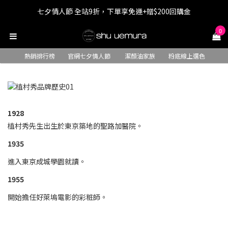
七夕情人節 全站9折，下單享免運+贈$200回購金
七夕情人節 全站9折，下單享免運+贈$200回購金
0
LINE最高回饋8%，滿$1,500限量贈抹茶潔顏油15ml
熱銷排行榜
官網七夕情人節
潔顏油家族
粉底線上選色
七夕情人節 全站9折，下單享免運+贈$200回購金
1928
植村秀先生出生於東京築地的聖路加醫院。
1935
進入東京成城學園就讀。
1955
開始擔任好萊塢電影的彩粧師。