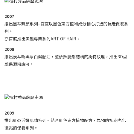
2007
推出黑萃緊顏系列–首度以黑色東方植物成分精心打造的抗老保養系
列。
亦首度推出美髮專業系列ART OF HAIR。
2008
推出漢萃斷黑淨白潔顏油，並依照臉部結構的獨特紋理，推出3D型
塑保濕粉底液。
2009
推出紅の活妍肌精系列 – 結合紅色東方植物配方，為預防初期老化
徵兆的保養系列。