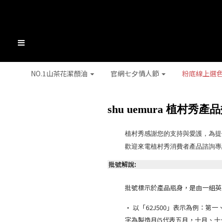
NO.1山茶花潔顏油
官網七夕情人節
粉底線上選
shu uemura 植村秀
植村秀感謝您的支持與愛護，為提
歡迎來電植村秀消費者產品諮詢專
批號解說:
批號標示於產品瓶身，是由一組英文和
· 以「62J500」表示為例：第
字為製造月(5代表五月，十月、