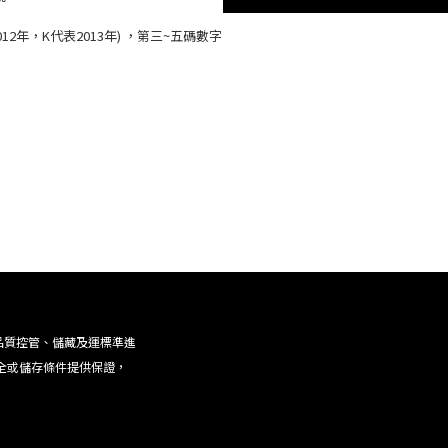
2年，K代表2013年) ，第三~五碼數字
品質控管、儲藏及運標準進
全或儲存條件提供保證，