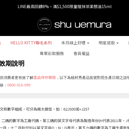
LINE最高回饋8%，滿$1,500限量贈抹茶潔顏油15ml
七夕情人節 全站9折，下單享免運+贈$200回購金
七夕情人節 全站9折，下單享免運+贈$200回購金
色
HELLO KITTY聯名系列
本月線上好禮
明星底妝
專業彩妝服務
會員權益
產品效期說明
產品保存期限
供消費者更有效了解
，以下為植村秀產品批號對照生產日期之說
0800-016-099
線：
數字組成，可分為兩大類型，如：62J500或+J257
一、二碼的數字為工廠代碼，第三碼的英文字母代表為製造年份(H代表2011年，J代表
十一月、十二月則分別以英文字母O、N、D表示，第五六碼的數字為工廠生產批