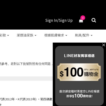
0
Sign In/Sign Up
彩妝
潔顏油家族
根據肌膚需求
刷具/配件
明參考。若對以下批號對照有任何問題，
2012年，K代表2013年) ，第四碼數
號