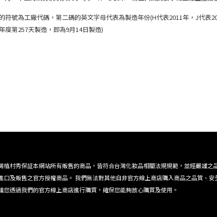
碼的符號為工廠代碼，第二碼的英文字母代表為製造年份(H代表2011年，J代表201
年度第257天製造，即為9月14日製造)
灣植村秀保証本網站所有販售的商品，皆符合台灣化妝品相關法規規範，並經嚴謹之
進口及販售之官方授權商品。 我們無法對其他自非官方線上商店購入商品之品質、安
議您透過我們的官方線上商店進行購買，確保您能夠放心購買及使用。