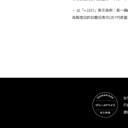
· 以「+J257」表示為例：第一
為製造日的日曆日表示(257代表當
台
行
建