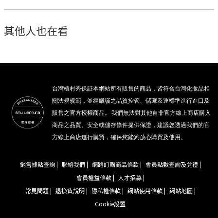
其他人也在看
台灣植村秀保証本網站所有販售的商品，皆符合台灣化妝品相
關法規規範，並經嚴謹之品質控管、儲藏及運標準進行進口及
販售之官方授權商品。 我們無法對其他自非官方線上商店購入
商品之品質、安全或儲存條件提供保證，建議您透過我們的官
方線上商店進行購買，確保您能夠放心購買及使用。
銷售據點查詢 |
聯絡我們 |
網路訂購商品條款 |
會員點數查詢及兌禮 |
會員權益條款 |
人才招募 |
常見問題 |
退換貨說明 |
隱私權條款 |
網站使用條款 |
網站地圖 |
Cookie設置