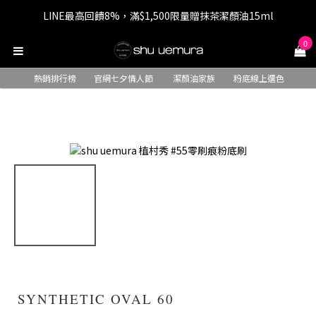
LINE最高回饋8%，滿$1,500限量贈抹茶潔顏油15ml
七夕情人節 全站9折，下單享免運+贈$200回購金
0
七夕情人節 全站9折，下單享免運+贈$200回購金
熱銷排行榜
官網七夕情人節
潔顏油家族
粉底線上選色
SYNTHETIC OVAL 60