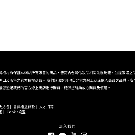
灣植村秀保証本網站所有販售的商品，皆符合台灣化妝品相關法規規範，並經嚴謹之
進口及販售之官方授權商品。 我們無法對其他自非官方線上商店購入商品之品質、安
議您透過我們的官方線上商店進行購買，確保您能夠放心購買及使用。
兌禮 |
會員權益條款 |
人才招募 |
 |
Cookie設置
加入我們