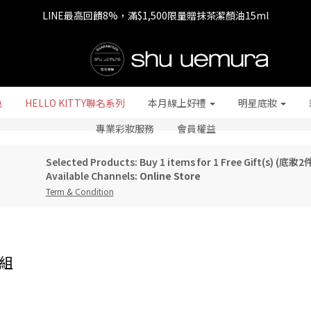
LINE最高回饋8%，滿$1,500限量贈抹茶潔顏油15ml
七夕情人節 全站9折，下單享免運+贈$200回購金
七夕情人節 全站9折，下單享免運+贈$200回購金
色
HELLO KITTY聯名系列
本月線上好禮
明星底妝
專業彩妝服務
會員權益
Selected Products: Buy 1 items for 1 Free Gift(s) (底妝
Available Channels:
Online Store
Term & Condition
件組