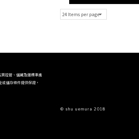
品質控管、儲藏及運標準進
全或儲存條件提供保證，
© shu uemura 2018