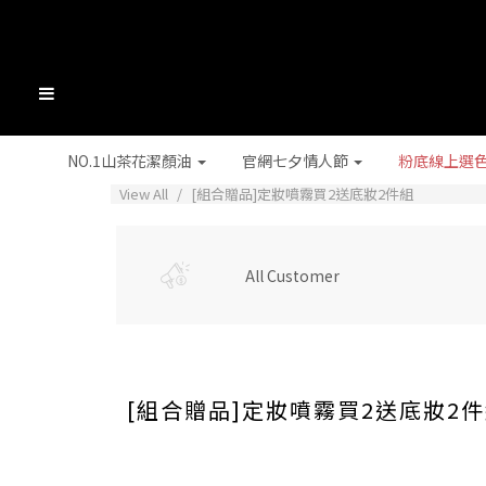
NO.1山茶花潔顏油
官網七夕情人節
粉底線上選
View All
[組合贈品]定妝噴霧買2送底妝2件組
All Customer
[組合贈品]定妝噴霧買2送底妝2