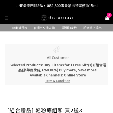
LINE最高回饋8%，滿$1,500限量贈抹茶潔顏油15ml
七夕情人節 全站9折，下單享免運+贈$200回購金
0
七夕情人節 全站9折，下單享免運+贈$200回購金
熱銷排行榜
官網七夕情人節
潔顏油家族
粉底線上選色
All Customer
Selected Products: Buy 1 items for 1 Free Gift(s) ([組合贈
品]豪華底妝組B2603026) Buy more, Save more!
Available Channels:
Online Store
Term & Condition
[組合贈品] 輕粉底組和 買2送8