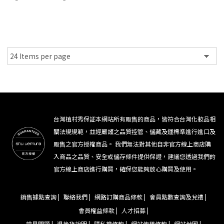
台灣植村秀保証本網站所有販售的商品，皆符合台灣化妝品相
關法規規範，並經嚴謹之品質控管、儲藏及運標準進行進口及
販售之官方授權商品。 我們無法對其他自非官方線上商店購
入商品之品質、安全或儲存條件提供保證，建議您透過我們的
官方線上商店進行購買，確保您能夠放心購買及使用。
銷售據點查詢 |
聯絡我們 |
網路訂購商品條款 |
會員點數查詢及兌禮 |
會員權益條款 |
人才招募 |
常見問題 |
退換貨說明 |
隱私權條款 |
網站使用條款 |
網站地圖 |