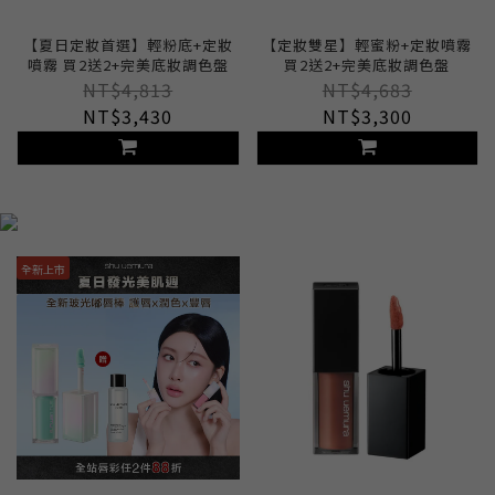
【夏日定妝首選】輕粉底+定妝
【定妝雙星】輕蜜粉+定妝噴霧
噴霧 買2送2+完美底妝調色盤
買2送2+完美底妝調色盤
NT$4,813
NT$4,683
NT$3,430
NT$3,300
全新上市