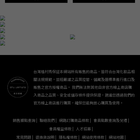
台灣植村秀保証本網站所有販售的商品，皆符合台灣化妝品相
關法規規範，並經嚴謹之品質控管、儲藏及運標準進行進口及
販售之官方授權商品。 我們無法對其他自非官方線上商店購
入商品之品質、安全或儲存條件提供保證，建議您透過我們的
官方線上商店進行購買，確保您能夠放心購買及使用。
銷售據點查詢 |
聯絡我們 |
網路訂購商品條款 |
會員點數查詢及兌禮 |
會員權益條款 |
人才招募 |
常見問題 |
退換貨說明 |
隱私權條款 |
網站使用條款 |
網站地圖 |