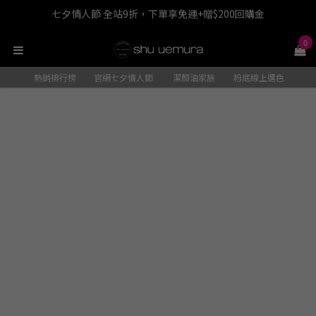
七夕情人節 全站9折，下單享免運+贈$200回購金
LINE最高回饋8%，滿$1,500限量贈抹茶潔顏油15ml
0
七夕情人節 全站9折，下單享免運+贈$200回購金
熱銷排行榜
官網七夕情人節
潔顏油家族
粉底線上選色