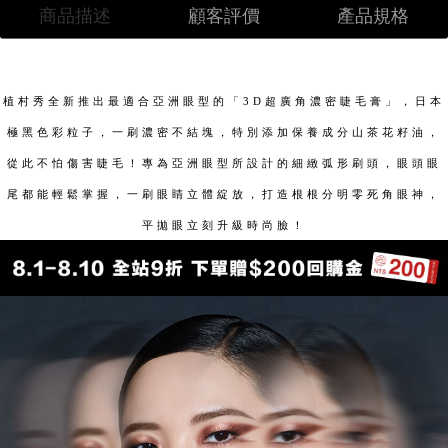
商品描述
顧客評價
產品規格
植村秀全新推出最適合亞洲眼型的「3D超廣角濃密睫毛膏」，日本
極黑色彩粒子，一刷濃密不結塊，特別添加保養成分山茶花籽油，
從此不怕傷害睫毛！專為亞洲眼型所設計的細緻弧形刷頭，眼頭眼
尾都能輕鬆掌握，一刷眼睛立體綻放，打造根根分明零死角眼神，
平拋眼立刻升級時尚臉！