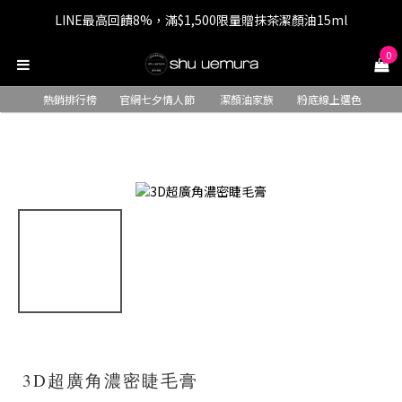
LINE最高回饋8%，滿$1,500限量贈抹茶潔顏油15ml
七夕情人節 全站9折，下單享免運+贈$200回購金
0
七夕情人節 全站9折，下單享免運+贈$200回購金
熱銷排行榜
官網七夕情人節
潔顏油家族
粉底線上選色
3D超廣角濃密睫毛膏