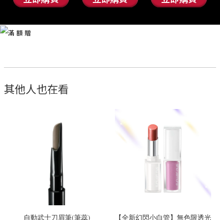
其他人也在看
自動武士刀眉筆(筆蕊)
【全新幻閃小白管】無色限透光