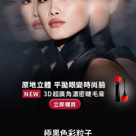
原地立體 平拋眼變時尚臉
3D超廣角濃密睫毛膏
NEW
立即購買
極黑色彩粒子