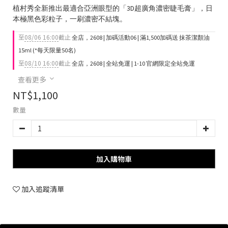
植村秀全新推出最適合亞洲眼型的「3D超廣角濃密睫毛膏」，日
本極黑色彩粒子，一刷濃密不結塊。
至
08/06 16:00
截止
全店，2608 | 加碼活動06 | 滿1,500加碼送 抹茶潔顏油
15ml (*每天限量50名)
至
08/10 16:00
截止
全店，2608 | 全站免運 | 1-10 官網限定全站免運
查看更多
NT$1,100
數量
加入購物車
加入追蹤清單