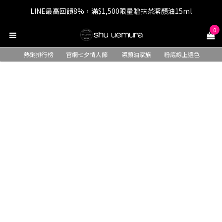
LINE最高回饋8%，滿$1,500限量贈抹茶潔顏油15ml
七夕情人節 全站9折，下單享免運+贈$200回購金
0
七夕情人節 全站9折，下單享免運+贈$200回購金
熱銷排行榜
官網七夕情人節
潔顏油家族
粉底線上選色