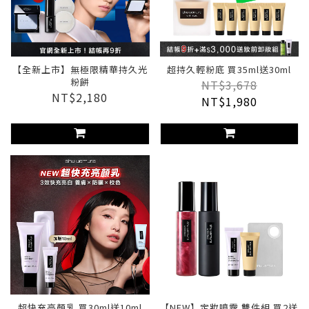
【全新上市】無極限精華持久光
超持久輕粉底 買35ml送30ml
粉餅
NT$3,678
NT$2,180
NT$1,980
超快充亮顏乳 買30ml送10ml
【NEW】定妝噴霧 雙件組 買2送