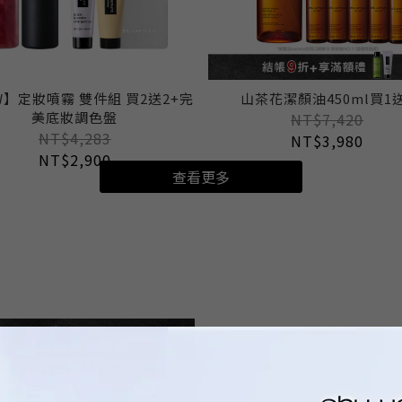
W】定妝噴霧 雙件組 買2送2+完
山茶花潔顏油450ml買1
美底妝調色盤
NT$7,420
NT$4,283
NT$3,980
NT$2,900
查看更多