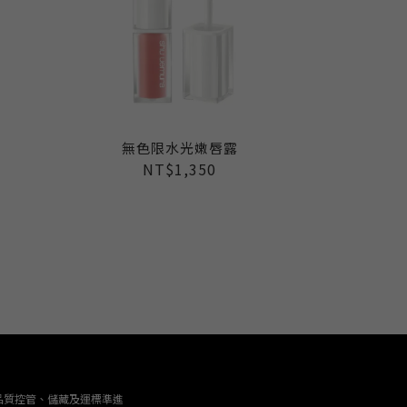
無色限水光嫩唇露
NT$1,350
品質控管、儲藏及運標準進