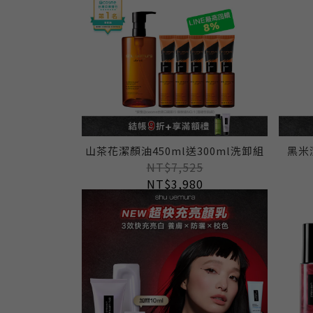
山茶花潔顏油450ml送300ml洗卸組
黑米
NT$7,525
NT$3,980