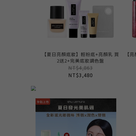
【夏日亮顏底妝】輕粉底+亮顏乳 買
【亮
2送2+完美底妝調色盤
NT$4,863
NT$3,480
全新上市