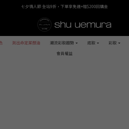
七夕情人節 全站9折，下單享免運+贈$200回購金
七夕情人節 全站9折，下單享免運+贈$200回購金
LINE最高回饋8%，滿$1,500限量贈抹茶潔顏油15ml
七夕情人節 全站9折，下單享免運+贈$200回購金
色
測出命定潔顏油
潮流彩妝趨勢
底妝
彩妝
會員權益