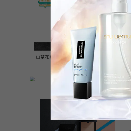
山茶花潔顏油450ml送300ml洗卸組
黑米
NT$7,525
NT$3,980