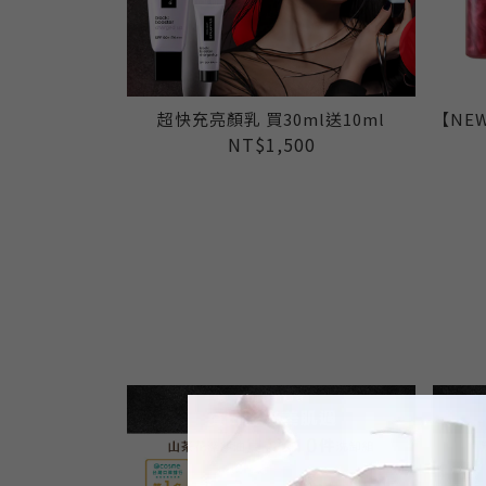
超快充亮顏乳 買30ml送10ml
【NE
NT$1,500