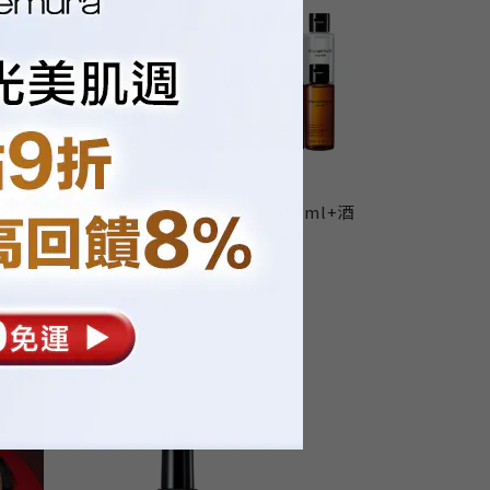
l
【養膚雙星組】 山茶花油450ml+酒
粕白油 450ml 買2送8
NT$10,830
NT$6,830