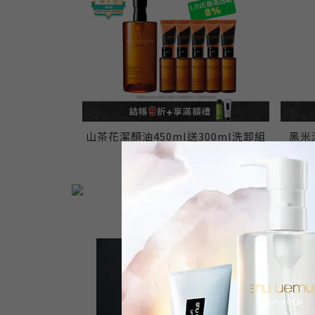
山茶花潔顏油450ml送300ml洗卸組
黑米
NT$7,525
NT$3,980