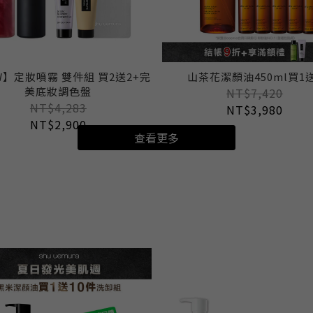
W】定妝噴霧 雙件組 買2送2+完
山茶花潔顏油450ml買1
美底妝調色盤
NT$7,420
NT$4,283
NT$3,980
NT$2,900
查看更多