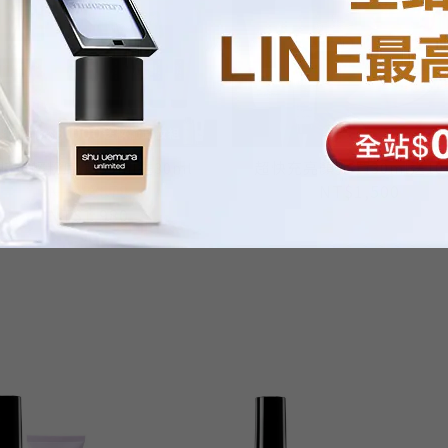
持久輕粉底 買35ml送30ml
超快充亮顏乳 買30ml送10
NT$3,678
NT$1,500
NT$1,980