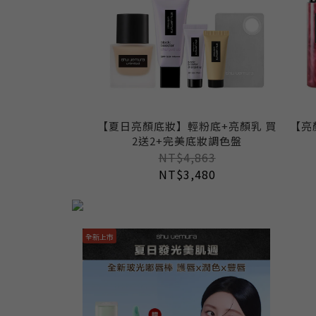
【夏日亮顏底妝】輕粉底+亮顏乳 買
【亮
2送2+完美底妝調色盤
NT$4,863
NT$3,480
全新上市