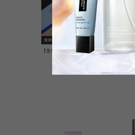
【全新上市】無極限精華持久光粉餅
超
NT$2,180