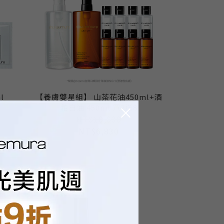
l
【養膚雙星組】 山茶花油450ml+酒
粕白油 450ml 買2送8
NT$10,830
NT$6,830