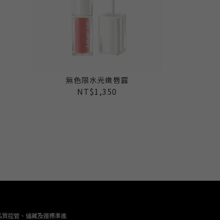
無色限水光嫩唇露
NT$1,350
品質控管、儲藏及運標準進