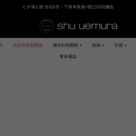
七夕情人節 全站9折，下單享免運+贈$200回購金
七夕情人節 全站9折，下單享免運+贈$200回購金
LINE最高回饋8%，滿$1,500限量贈抹茶潔顏油15ml
七夕情人節 全站9折，下單享免運+贈$200回購金
色
測出命定潔顏油
潮流彩妝趨勢
底妝
彩妝
會員權益