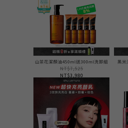
山茶花潔顏油450ml送300ml洗卸組
黑米
NT$7,525
NT$3,980