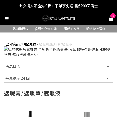
七夕情人節 全站9折，下單享免運+贈$200回購金
七夕情人節 全站9折，下單享免運+贈$200回購金
0
LINE最高回饋8%，滿$1,500限量贈抹茶潔顏油15ml
熱銷排行榜
官網七夕情人節
潔顏油家族
粉底線上選色
七夕情人節 全站9折，下單享免運+贈$200回購金
全部商品
/
明星底妝
/
遮瑕膏/遮瑕筆/遮瑕液
遮瑕膏/遮瑕筆/遮瑕液