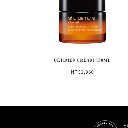
ULTIME8 CREAM J50ML
NT$3,950
台