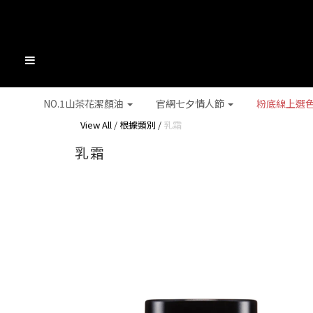
NO.1山茶花潔顏油
官網七夕情人節
粉底線上選
View All
/
根據類別
/
乳霜
乳霜