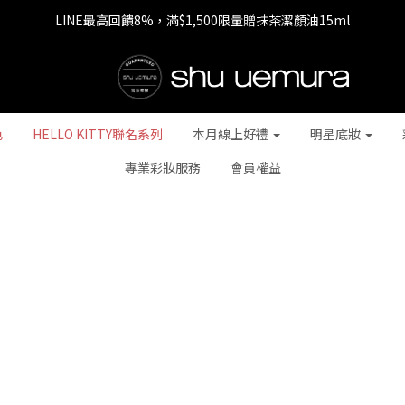
LINE最高回饋8%，滿$1,500限量贈抹茶潔顏油15ml
七夕情人節 全站9折，下單享免運+贈$200回購金
七夕情人節 全站9折，下單享免運+贈$200回購金
色
HELLO KITTY聯名系列
本月線上好禮
明星底妝
專業彩妝服務
會員權益