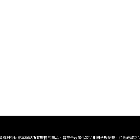
灣植村秀保証本網站所有販售的商品，皆符合台灣化妝品相關法規規範，並經嚴謹之