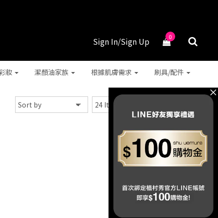
0
Sign In/Sign Up
彩妝
潔顏油家族
根據肌膚需求
刷具/配件