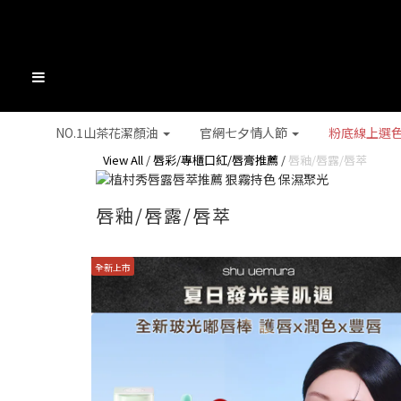
NO.1山茶花潔顏油
官網七夕情人節
粉底線上選
View All
/
唇彩/專櫃口紅/唇膏推薦
/
唇釉/唇露/唇萃
唇釉/唇露/唇萃
全新上市