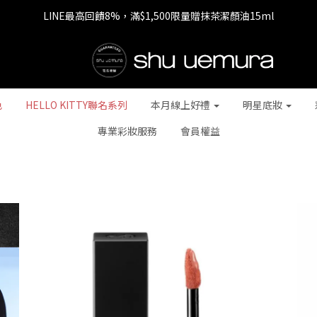
LINE最高回饋8%，滿$1,500限量贈抹茶潔顏油15ml
七夕情人節 全站9折，下單享免運+贈$200回購金
七夕情人節 全站9折，下單享免運+贈$200回購金
色
HELLO KITTY聯名系列
本月線上好禮
明星底妝
專業彩妝服務
會員權益