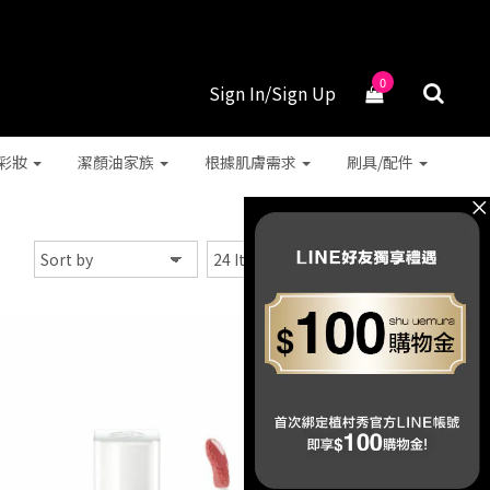
0
Sign In/Sign Up
彩妝
潔顏油家族
根據肌膚需求
刷具/配件