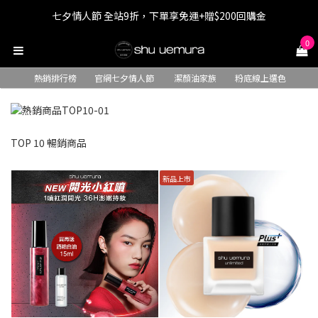
七夕情人節 全站9折，下單享免運+贈$200回購金
七夕情人節 全站9折，下單享免運+贈$200回購金
0
LINE最高回饋8%，滿$1,500限量贈抹茶潔顏油15ml
熱銷排行榜
官網七夕情人節
潔顏油家族
粉底線上選色
七夕情人節 全站9折，下單享免運+贈$200回購金
TOP 10 暢銷商品
新品上市