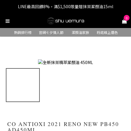
LINE最高回饋8%，滿$1,500限量贈抹茶潔顏油15ml
七夕情人節 全站9折，下單享免運+贈$200回購金
0
七夕情人節 全站9折，下單享免運+贈$200回購金
熱銷排行榜
官網七夕情人節
潔顏油家族
粉底線上選色
CO ANTIOXI 2021 RENO NEW PB450
AD450ML