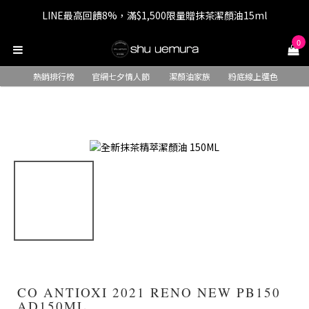
LINE最高回饋8%，滿$1,500限量贈抹茶潔顏油15ml
七夕情人節 全站9折，下單享免運+贈$200回購金
0
七夕情人節 全站9折，下單享免運+贈$200回購金
熱銷排行榜
官網七夕情人節
潔顏油家族
粉底線上選色
CO ANTIOXI 2021 RENO NEW PB150
AD150ML