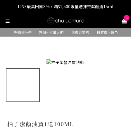
LINE最高回饋8%，滿$1,500限量贈抹茶潔顏油15ml
七夕情人節 全站9折，下單享免運+贈$200回購金
0
七夕情人節 全站9折，下單享免運+贈$200回購金
熱銷排行榜
官網七夕情人節
潔顏油家族
粉底線上選色
柚子潔顏油買1送100ML