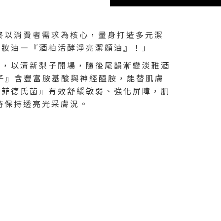
終以消費者需求為核心，量身打造多元潔
卸妝油—『酒粕活酵淨亮潔顏油』！」
』，以清新梨子開場，隨後尾韻漸變淡雅酒
因子』含豐富胺基酸與神經醯胺，能替肌膚
比菲德氏菌』有效舒緩敏弱、強化屏障，肌
時保持透亮光采膚況。