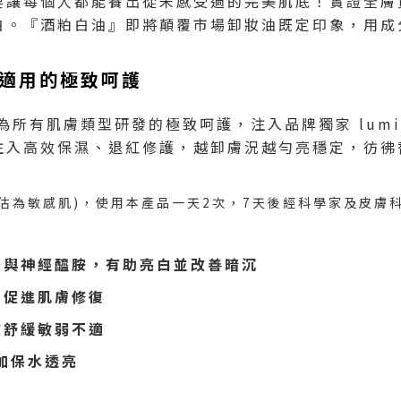
要讓每個人都能養出從未感受過的完美肌底！實證全膚
白。『酒粕白油』即將顛覆市場卸妝油既定印象，用成
適用的極致呵護
肌膚類型研發的極致呵護，注入品牌獨家 lumi-bar
注入高效保濕、退紅修護，越卸膚況越勻亮穩定，彷彿
自我評估為敏感肌)，使用本產品一天2次，7天後經科學家及皮
酸與神經醯胺，有助亮白並改善暗沉
，促進肌膚修復
效舒緩敏弱不適
加保水透亮