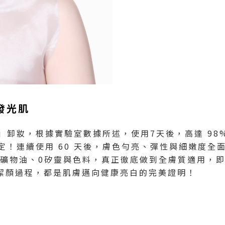
發光肌
卸妝，根據實驗室數據所述，使用7天後，高達 98
定！連續使用 60 天後，膚色勻亮、彈性與細嫩度全
0礦物油、0矽靈與色料，真正徹底做到全膚質適用，
潔顏過程，都是肌膚邁向健康亮白的完美證明！