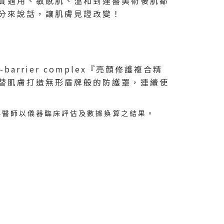
質適用、敏感肌、溫和到連醫美術後肌都
分來說話，讓肌膚見證改變！
rier complex『亮顏修護複合精
替肌膚打造無形盾牌般的防護罩，連續使
膚科醫師以儀器臨床評估及數據換算之結果。