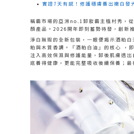
實證7天有感！修護穩膚養出嫩白發
稱霸市場的亞洲no.1卸妝霸主植村秀
顏產品。2026開年即刻蓄勢待發，創
淨白無瑕的全新包裝，一眼便揭示酒粕白
粕與木質香調。『酒粕白油』的核心 ，
注入高效保濕與修護能量，卸後肌膚透出
底養得健康，更能完整吸收後續保養；最