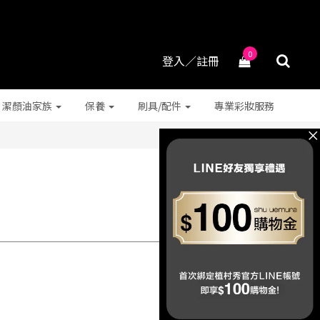
0
登入／註冊
潔顏油家族
保養
刷具/配件
專業彩妝服務