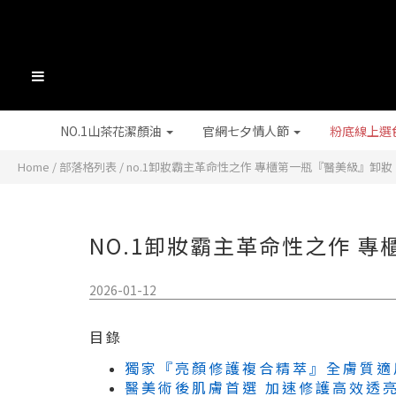
NO.1山茶花潔顏油
官網七夕情人節
粉底線上選
Home
/
部落格列表
/
no.1卸妝霸主革命性之作 專櫃第一瓶『醫美級』卸妝
NO.1卸妝霸主革命性之作 
2026-01-12
目錄
獨家『亮顏修護複合精萃』全膚質適
醫美術後肌膚首選 加速修護高效透