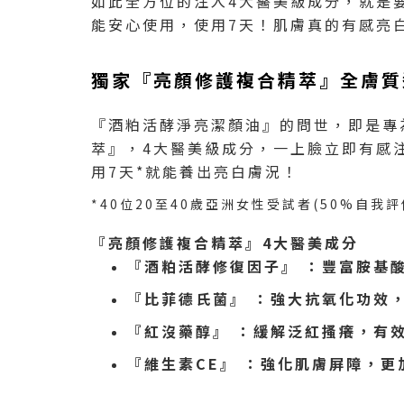
如此全方位的注入4大醫美級成分，就是
能安心使用，使用7天！肌膚真的有感亮
獨家『亮顏修護複合精萃』全膚質
『酒粕活酵淨亮潔顏油』的問世，即是專為所有
萃』，4大醫美級成分，一上臉立即有感
用7天*就能養出亮白膚況！
*40位20至40歲亞洲女性受試者(50%
『亮顏修護複合精萃』4大醫美成分
『酒粕活酵修復因子』 ：豐富胺基
『比菲德氏菌』 ：強大抗氧化功效
『紅沒藥醇』 ：緩解泛紅搔癢，有
『維生素CE』 ：強化肌膚屏障，更